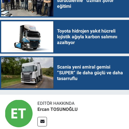
sürücülerine ‘Uzman Şoför’
eğitimi
Toyota hidrojen yakıt hücreli
lojistik ağıyla karbon salımını
azaltıyor
Scania yeni amiral gemisi
“SUPER” ile daha güçlü ve daha
tasarruflu
EDITÖR HAKKINDA
Ercan TOSUNOĞLU