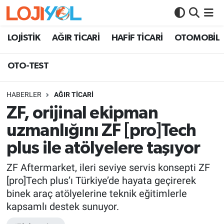
OTO-TEST
LOJİSTİK
AĞIR TİCARİ
HAFİF TİCARİ
OTOMOBİL
OTO-TEST
HABERLER
AĞIR TİCARİ
ZF, orijinal ekipman
uzmanlığını ZF [pro]Tech
plus ile atölyelere taşıyor
ZF Aftermarket, ileri seviye servis konsepti ZF
[pro]Tech plus’ı Türkiye’de hayata geçirerek
binek araç atölyelerine teknik eğitimlerle
kapsamlı destek sunuyor.