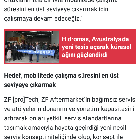
süresini en üst seviyeye çıkarmak için
çalışmaya devam edeceğiz.”
Hidromas, Avustralya'da
yeni tesis açarak küresel
ağını güçlendirdi
Hedef, mobilitede çalışma süresini en üst
seviyeye çıkarmak
ZF [pro]Tech, ZF Aftermarket’in bağımsız servis
ve atölyelerin donanım ve yönetim kapasitesini
artırarak onları yetkili servis standartlarına
taşımak amacıyla hayata geçirdiği yeni nesil
servis konsepti niteliğinde olup; konsept ile