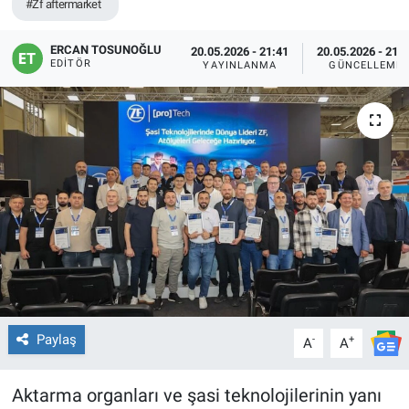
#Zf aftermarket
ERCAN TOSUNOĞLU
20.05.2026 - 21:41
20.05.2026 - 21:
EDITÖR
YAYINLANMA
GÜNCELLEME
Paylaş
-
+
A
A
Aktarma organları ve şasi teknolojilerinin yanı