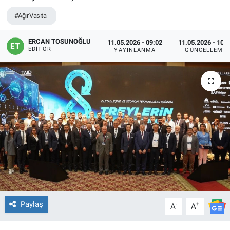
#Ağır Vasıta
ERCAN TOSUNOĞLU
11.05.2026 - 09:02
11.05.2026 - 10:
EDITÖR
YAYINLANMA
GÜNCELLEME
Paylaş
-
+
A
A