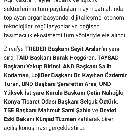
sektörlerinin tüm paydaşlarını aynı çatı altında
toplayan organizasyonda; dijitalleşme, otonom
teknolojiler, regülasyonlar ve değişen
taşımacılık ekosistemi tüm yönleriyle ele alındı.
Zirve’ye
TREDER Başkanı Seyit Arslan
'ın yanı
sıra;
TAİD Başkanı Burak Hoşgören
,
TAYSAD
Başkanı Yakup Birinci
,
AND Başkanı Salih
Kodaman
,
LojiDer Başkanı Dr. Kayıhan Özdemir
Turan
,
UND Başkanı Şerafettin Aras
,
UND
Yüksek İstişare Kurulu Başkanı Çetin Nuhoğlu
,
Konya Ticaret Odası Başkanı Selçuk Öztürk
,
TSE Başkanı Mahmut Sami Şahin
ve
Devlet
Eski Bakanı Kürşad Tüzmen
katılarak birer
açılış konuşması gerçekleştirdi.