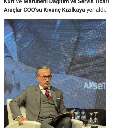
Kurt
ve
Marubeni Dağıtım ve Servis Ticari
Araçlar COO’su Kıvanç Kızılkaya
yer aldı.