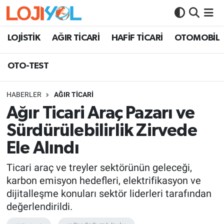
OTO-TEST
LOJİSTİK
AĞIR TİCARİ
HAFİF TİCARİ
OTOMOBİL
OTO-TEST
HABERLER
AĞIR TİCARİ
Ağır Ticari Araç Pazarı ve
Sürdürülebilirlik Zirvede
Ele Alındı
Ticari araç ve treyler sektörünün geleceği,
karbon emisyon hedefleri, elektrifikasyon ve
dijitalleşme konuları sektör liderleri tarafından
değerlendirildi.