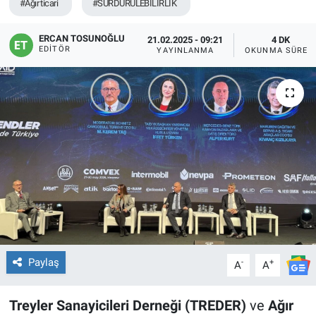
#Ağır ticari
#SÜRDÜRÜLEBİLİRLİK
ERCAN TOSUNOĞLU
21.02.2025 - 09:21
4 DK
EDITÖR
YAYINLANMA
OKUNMA SÜRES
Paylaş
-
+
A
A
Treyler Sanayicileri Derneği (TREDER)
ve
Ağır