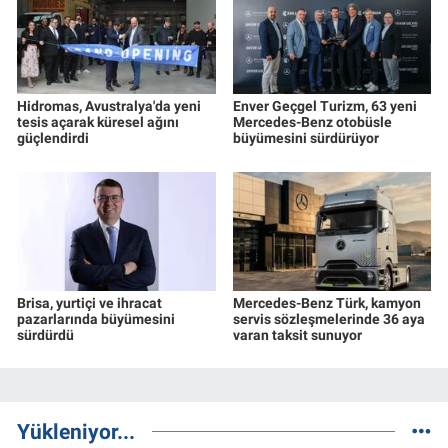
Hidromas, Avustralya'da yeni
Enver Geçgel Turizm, 63 yeni
tesis açarak küresel ağını
Mercedes-Benz otobüsle
güçlendirdi
büyümesini sürdürüyor
Brisa, yurtiçi ve ihracat
Mercedes-Benz Türk, kamyon
pazarlarında büyümesini
servis sözleşmelerinde 36 aya
sürdürdü
varan taksit sunuyor
Yükleniyor...