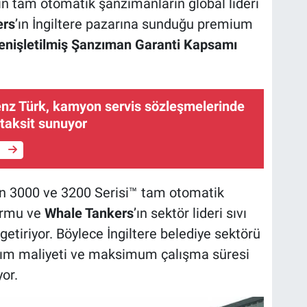
için tam otomatik şanzımanların global lideri
ers
’ın İngiltere pazarına sunduğu premium
enişletilmiş Şanzıman Garanti Kapsamı
z Türk, kamyon servis sözleşmelerinde
taksit sunuyor
e
ın 3000 ve 3200 Serisi™ tam otomatik
ormu ve
Whale Tankers
’ın sektör lideri sıvı
getiriyor. Böylece İngiltere belediye sektörü
akım maliyeti ve maksimum çalışma süresi
or.