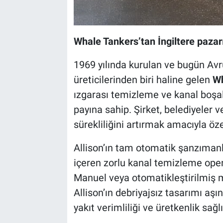
Whale Tankers’tan İngiltere paz
1969 yılında kurulan ve bugün Avr
üreticilerinden biri haline gelen
Wh
ızgarası temizleme ve kanal boş
payına sahip. Şirket, belediyeler 
sürekliliğini artırmak amacıyla öz
Allison’ın tam otomatik şanzımanl
içeren zorlu kanal temizleme oper
Manuel veya otomatikleştirilmiş 
Allison’ın debriyajsız tasarımı aş
yakıt verimliliği ve üretkenlik sağlı