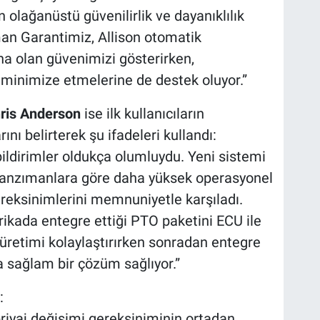
n olağanüstü güvenilirlik ve dayanıklılık
man Garantimiz, Allison otomatik
a olan güvenimizi gösterirken,
i minimize etmelerine de destek oluyor.”
hris Anderson
ise ilk kullanıcıların
ı belirterek şu ifadeleri kullandı:
bildirimler oldukça olumluydu. Yeni sistemi
 şanzımanlara göre daha yüksek operasyonel
reksinimlerini memnuniyetle karşıladı.
rikada entegre ettiği PTO paketini ECU ile
üretimi kolaylaştırırken sonradan entegre
a sağlam bir çözüm sağlıyor.”
:
ebriyaj değişimi gereksiniminin ortadan