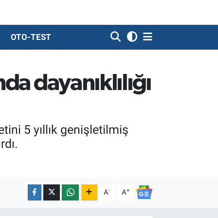
OTO-TEST
nda dayanıklılığı
ni 5 yıllık genişletilmiş
rdı.
-
+
A
A