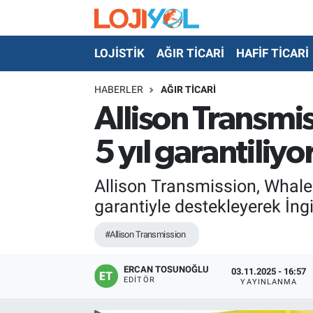
LOJİSTİK
AĞIR TİCARİ
HAFİF TİCARİ
OTO-TEST
HABERLER
AĞIR TİCARİ
Allison Transmis
5 yıl garantiliyo
Allison Transmission, Whale 
garantiyle destekleyerek İngil
#Allison Transmission
ERCAN TOSUNOĞLU
03.11.2025 - 16:57
EDITÖR
YAYINLANMA