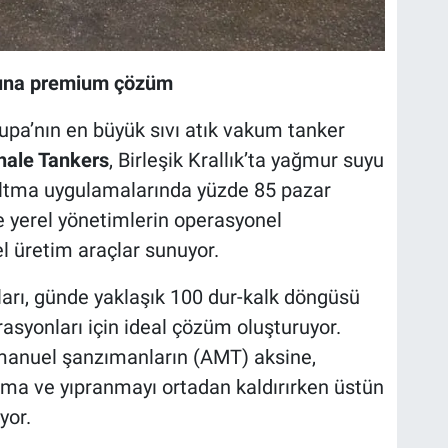
arına premium çözüm
upa’nın en büyük sıvı atık vakum tanker
ale Tankers
, Birleşik Krallık’ta yağmur suyu
altma uygulamalarında yüzde 85 pazar
ve yerel yönetimlerin operasyonel
el üretim araçlar sunuyor.
arı, günde yaklaşık 100 dur-kalk döngüsü
asyonları için ideal çözüm oluşturuyor.
manuel şanzımanların (AMT) aksine,
ınma ve yıpranmayı ortadan kaldırırken üstün
yor.