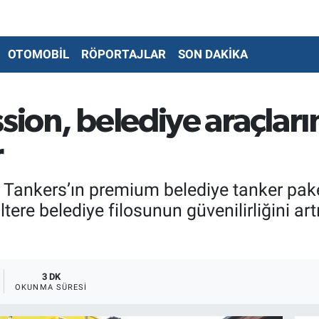
OTOMOBİL
RÖPORTAJLAR
SON DAKİKA
sion, belediye araçları
r
Tankers’ın premium belediye tanker paketi
tere belediye filosunun güvenilirliğini artı
3 DK
OKUNMA SÜRESI