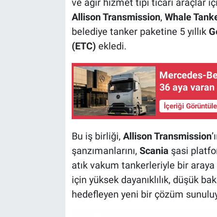
ve ağır hizmet tipi ticari araçlar 
Allison Transmission
,
Whale Tank
belediye tanker paketine 5 yıllık
G
(ETC)
ekledi.
Mercedes-Ben
36 aya varan 
İçeriği Görüntül
Bu iş birliği,
Allison Transmission
’
şanzımanlarını,
Scania
şasi platf
atık vakum tankerleriyle bir araya 
için yüksek dayanıklılık, düşük b
hedefleyen yeni bir çözüm sunuluy