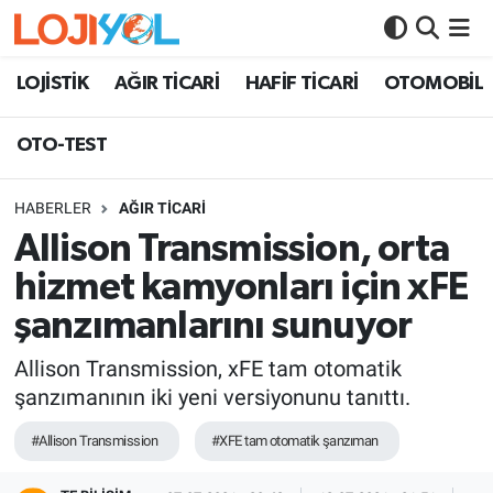
OTO-TEST
LOJİSTİK
AĞIR TİCARİ
HAFİF TİCARİ
OTOMOBİL
OTO-TEST
HABERLER
AĞIR TİCARİ
Allison Transmission, orta
hizmet kamyonları için xFE
şanzımanlarını sunuyor
Allison Transmission, xFE tam otomatik
şanzımanının iki yeni versiyonunu tanıttı.
#Allison Transmission
#XFE tam otomatik şanzıman