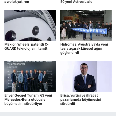
avroluk yatırım
50 yeni Actros L aldı
Maxion Wheels, patentli C-
Hidromas, Avustralya'da yeni
GUARD teknolojisini tanıttı
tesis açarak küresel ağını
güçlendirdi
Enver Geçgel Turizm, 63 yeni
Brisa, yurtiçi ve ihracat
Mercedes-Benz otobüsle
pazarlarında büyümesini
büyümesini sürdürüyor
sürdürdü