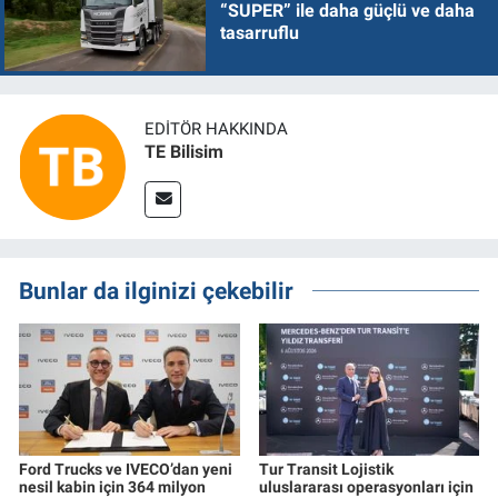
“SUPER” ile daha güçlü ve daha
tasarruflu
EDITÖR HAKKINDA
TE Bilisim
Bunlar da ilginizi çekebilir
Ford Trucks ve IVECO’dan yeni
Tur Transit Lojistik
nesil kabin için 364 milyon
uluslararası operasyonları için