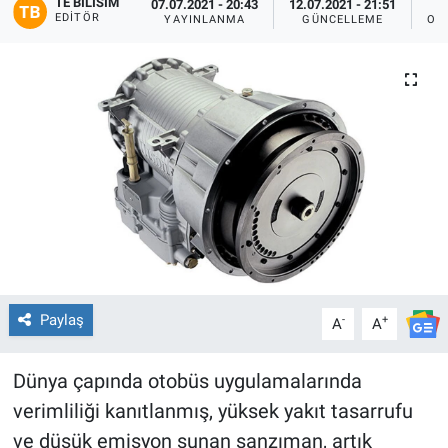
TE BILISIM
07.07.2021 - 20:43
12.07.2021 - 21:51
EDITÖR
YAYINLANMA
GÜNCELLEME
OK
Paylaş
-
+
A
A
Dünya çapında otobüs uygulamalarında
verimliliği kanıtlanmış, yüksek yakıt tasarrufu
ve düşük emisyon sunan şanzıman, artık