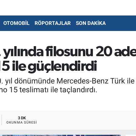
OTOMOBİL
RÖPORTAJLAR
SON DAKİKA
 yılında filosunu 20 a
5 ile güçlendirdi
. yıl dönümünde Mercedes-Benz Türk ile o
15 teslimatı ile taçlandırdı.
3 DK
OKUNMA SÜRESI