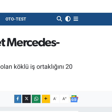
OTO-TEST
det Mercedes-
lan köklü iş ortaklığını 20
-
+
A
A