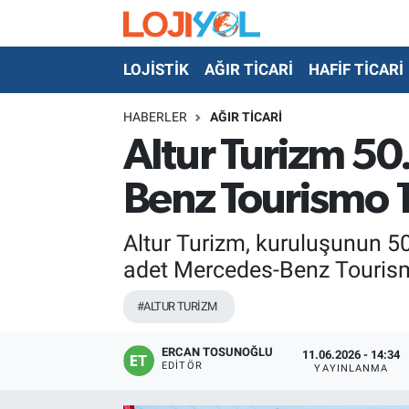
LOJİSTİK
AĞIR TİCARİ
HAFİF TİCARİ
OTO-TEST
HABERLER
AĞIR TİCARİ
Altur Turizm 50.
Benz Tourismo 1
Altur Turizm, kuruluşunun 50
adet Mercedes-Benz Tourismo 
#ALTUR TURİZM
ERCAN TOSUNOĞLU
11.06.2026 - 14:34
EDITÖR
YAYINLANMA