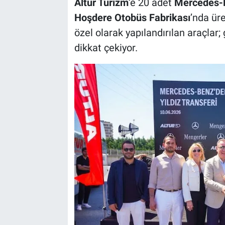
Altur Turizm
’e 20 adet
Mercedes-
Hoşdere Otobüs Fabrikası
’nda ür
özel olarak yapılandırılan araçlar; 
dikkat çekiyor.