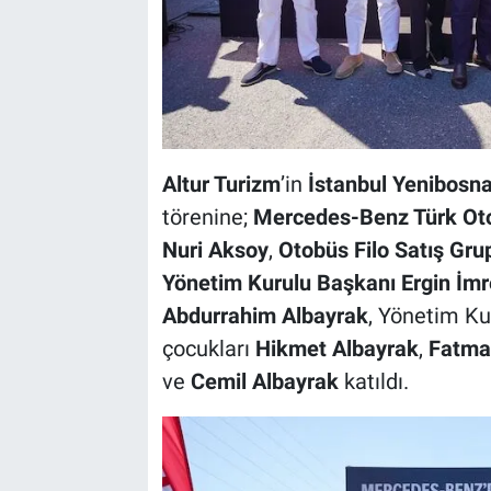
Altur Turizm
’in
İstanbul Yenibosn
törenine;
Mercedes-Benz Türk Oto
Nuri Aksoy
,
Otobüs Filo Satış Gr
Yönetim Kurulu Başkanı Ergin İmr
Abdurrahim Albayrak
, Yönetim Ku
çocukları
Hikmet Albayrak
,
Fatma
ve
Cemil Albayrak
katıldı.