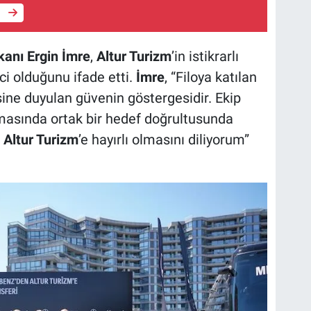
e
anı Ergin İmre
,
Altur Turizm
’in istikrarlı
ci olduğunu ifade etti.
İmre
, “Filoya katılan
sine duyulan güvenin göstergesidir. Ekip
masında ortak bir hedef doğrultusunda
n
Altur Turizm
’e hayırlı olmasını diliyorum”