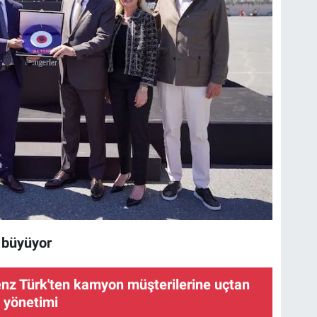
a büyüyor
z Türk'ten kamyon müşterilerine uçtan
lo yönetimi