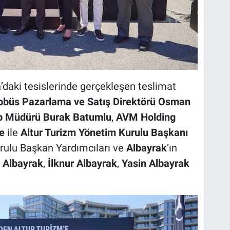
a
’daki tesislerinde gerçekleşen teslimat
büs Pazarlama ve Satış Direktörü Osman
up Müdürü Burak Batumlu
,
AVM Holding
e
ile
Altur Turizm Yönetim Kurulu Başkanı
rulu Başkan Yardımcıları ve
Albayrak
’ın
 Albayrak
,
İlknur Albayrak
,
Yasin Albayrak