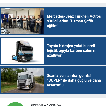
Mercedes-Benz Türk'ten Actros
sürücülerine ‘Uzman Şoför’
eğitimi
Toyota hidrojen yakıt hücreli
lojistik ağıyla karbon salımını
azaltıyor
Scania yeni amiral gemisi
“SUPER” ile daha güçlü ve daha
tasarruflu
EDITÖR HAKKINDA