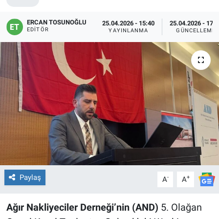
ERCAN TOSUNOĞLU
25.04.2026 - 15:40
25.04.2026 - 17:
EDITÖR
YAYINLANMA
GÜNCELLEME
Paylaş
-
+
A
A
Ağır Nakliyeciler Derneği’nin (AND)
5. Olağan