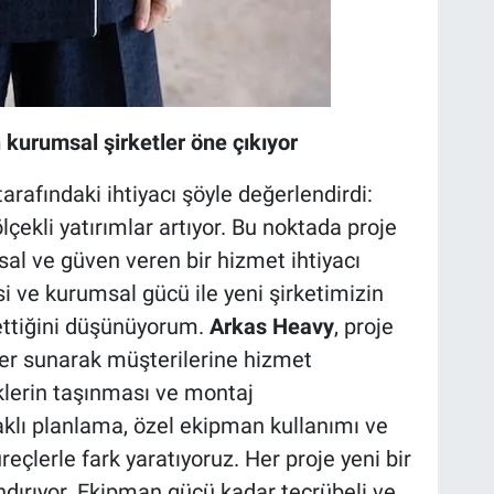
 kurumsal şirketler öne çıkıyor
 tarafındaki ihtiyacı şöyle değerlendirdi:
çekli yatırımlar artıyor. Bu noktada proje
al ve güven veren bir hizmet ihtiyacı
si ve kurumsal gücü ile yeni şirketimizin
ettiğini düşünüyorum.
Arkas Heavy
, proje
er sunarak müşterilerine hizmet
klerin taşınması ve montaj
klı planlama, özel ekipman kullanımı ve
eçlerle fark yaratıyoruz. Her proje yeni bir
ndırıyor. Ekipman gücü kadar tecrübeli ve