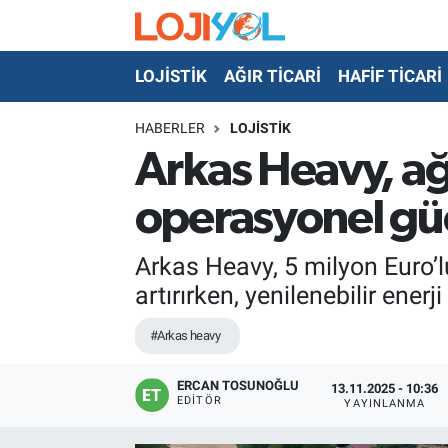
LOJİSTİK
AĞIR TİCARİ
HAFİF TİCARİ
OTO-TEST
HABERLER
LOJİSTİK
Arkas Heavy, ağı
operasyonel güc
Arkas Heavy, 5 milyon Euro’l
artırırken, yenilenebilir ener
#Arkas heavy
ERCAN TOSUNOĞLU
13.11.2025 - 10:36
EDITÖR
YAYINLANMA