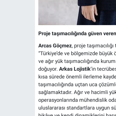
Proje taşımacılığında güven veren
Arcas Göçmez
, proje taşımacılığı
“Türkiye’de ve bölgemizde büyük öl
ve ağır yük taşımacılığında kurums
doğuyor.
Arkas Lojistik
’in tecrübe
kısa sürede önemli ilerleme kayd
taşımacılığında uçtan uca çözüml
sağlamaktadır. Ağır ve hacimli yü
operasyonlarında mühendislik oda
uluslararası standartlara uygun sür
hikâye ve kendi dinamiklerini barı