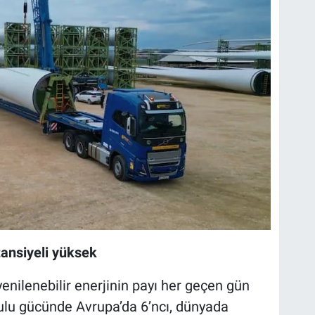
tansiyeli yüksek
 yenilenebilir enerjinin payı her geçen gün
urulu gücünde Avrupa’da 6’ncı, dünyada