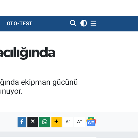
OTO-TEST
acılığında
ılığında ekipman gücünü
unuyor.
-
+
A
A