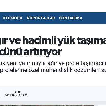
OTOMOBİL
RÖPORTAJLAR
SON DAKİKA
r ve hacimli yük taşım
ünü artırıyor
uk yeni yatırımıyla ağır ve proje taşımac
ji projelerine özel mühendislik çözümleri s
3 DK
OKUNMA SÜRESI