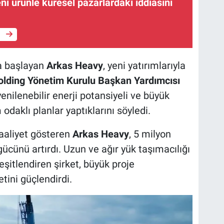
ni ürünle küresel pazarlardaki iddiasını
e
a başlayan
Arkas Heavy
, yeni yatırımlarıyla
olding Yönetim Kurulu Başkan Yardımcısı
 yenilenebilir enerji potansiyeli ve büyük
 odaklı planlar yaptıklarını söyledi.
aaliyet gösteren
Arkas Heavy
, 5 milyon
gücünü artırdı. Uzun ve ağır yük taşımacılığı
çeşitlendiren şirket, büyük proje
tini güçlendirdi.