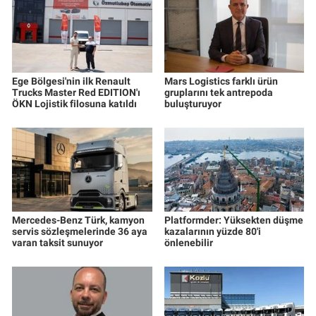
Ege Bölgesi'nin ilk Renault
Mars Logistics farklı ürün
Trucks Master Red EDITION'ı
gruplarını tek antrepoda
ÖKN Lojistik filosuna katıldı
buluşturuyor
Mercedes-Benz Türk, kamyon
Platformder: Yüksekten düşme
servis sözleşmelerinde 36 aya
kazalarının yüzde 80'i
varan taksit sunuyor
önlenebilir