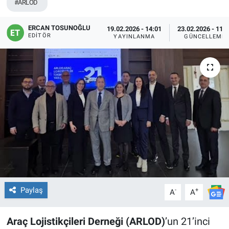
#ARLOD
ERCAN TOSUNOĞLU
19.02.2026 - 14:01
23.02.2026 - 11:
EDITÖR
YAYINLANMA
GÜNCELLEME
Paylaş
-
+
A
A
Araç Lojistikçileri Derneği (ARLOD)
’un 21’inci