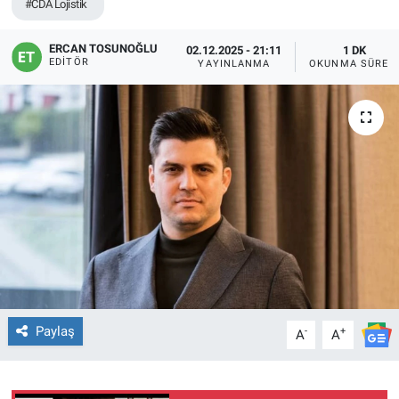
#CDA Lojistik
ERCAN TOSUNOĞLU
02.12.2025 - 21:11
1 DK
EDITÖR
YAYINLANMA
OKUNMA SÜRES
Paylaş
-
+
A
A