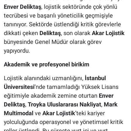
Enver Deliktaş
, lojistik sektöründe çok yönlü
tecrübesi ve başarılı yöneticilik geçmişiyle
tanınıyor. Sektörde üstlendiği kritik görevlerle
dikkati çeken
Deliktaş
, son olarak
Akar Lojistik
bünyesinde Genel Müdür olarak görev
yapıyordu.
Akademik ve profesyonel birikim
Lojistik alanındaki uzmanlığını,
İstanbul
Üniversitesi
’nde tamamladığı Yüksek Lisans
eğitimiyle akademik zemine oturtan
Enver
Deliktaş
,
Troyka Uluslararası Nakliyat
,
Mark
Multimodal
ve
Akar Lojistik
’teki kariyer
yolculuğunda operasyonel ve yönetimsel kritik
roller üstlendi. Bu süreçte yurt içi ve yurt