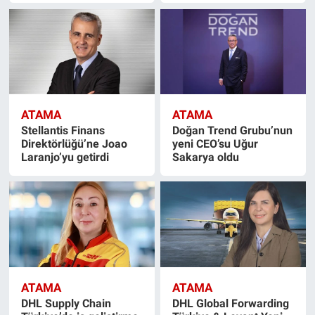
ATAMA
ATAMA
Stellantis Finans
Doğan Trend Grubu’nun
Direktörlüğü’ne Joao
yeni CEO’su Uğur
Laranjo’yu getirdi
Sakarya oldu
ATAMA
ATAMA
DHL Supply Chain
DHL Global Forwarding