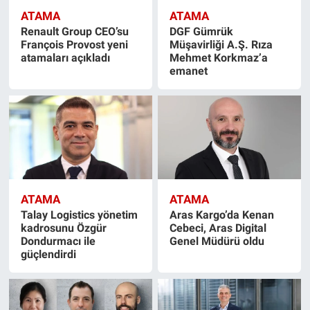
ATAMA
ATAMA
Renault Group CEO’su
DGF Gümrük
François Provost yeni
Müşavirliği A.Ş. Rıza
atamaları açıkladı
Mehmet Korkmaz’a
emanet
ATAMA
ATAMA
Talay Logistics yönetim
Aras Kargo’da Kenan
kadrosunu Özgür
Cebeci, Aras Digital
Dondurmacı ile
Genel Müdürü oldu
güçlendirdi