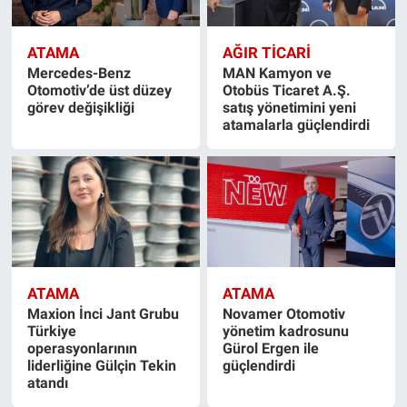
ATAMA
AĞIR TİCARİ
Mercedes-Benz
MAN Kamyon ve
Otomotiv’de üst düzey
Otobüs Ticaret A.Ş.
görev değişikliği
satış yönetimini yeni
atamalarla güçlendirdi
ATAMA
ATAMA
Maxion İnci Jant Grubu
Novamer Otomotiv
Türkiye
yönetim kadrosunu
operasyonlarının
Gürol Ergen ile
liderliğine Gülçin Tekin
güçlendirdi
atandı