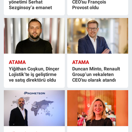
yönetimi Serhat
CEO’su François
Sezginsoy’a emanet
Provost oldu
ATAMA
ATAMA
Yiğithan Coşkun, Dinçer
Duncan Minto, Renault
Lojistik’te iş geliştirme
Group’un vekaleten
ve satış direktörü oldu
CEO’su olarak atandı