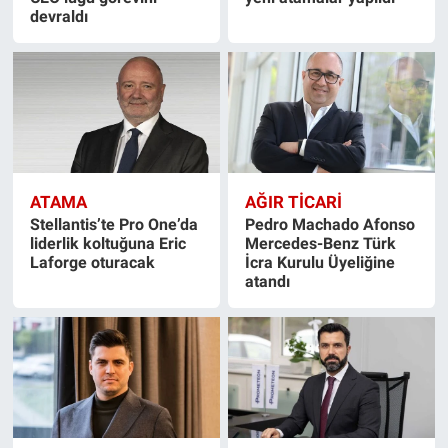
devraldı
ATAMA
AĞIR TİCARİ
Stellantis’te Pro One’da
Pedro Machado Afonso
liderlik koltuğuna Eric
Mercedes-Benz Türk
Laforge oturacak
İcra Kurulu Üyeliğine
atandı