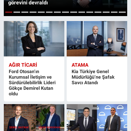
görevini devraldı
1
2
3
4
5
6
7
8
9
10
11
12
13
14
15
AĞIR TİCARİ
ATAMA
Ford Otosan’ın
Kia Türkiye Genel
Kurumsal İletişim ve
Müdürlüğü’ne Şafak
Sürdürülebilirlik Lideri
Savcı Atandı
Gökçe Demirel Kutan
oldu