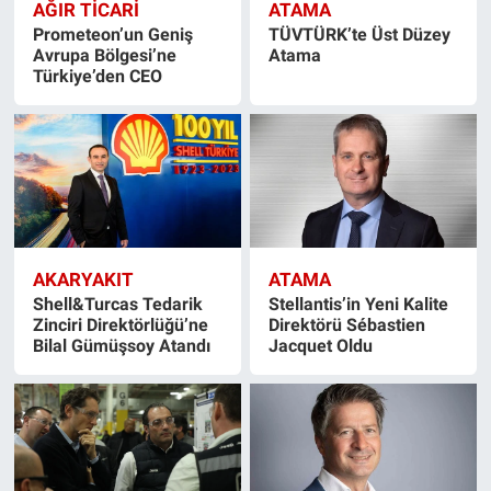
AĞIR TİCARİ
ATAMA
Prometeon’un Geniş
TÜVTÜRK’te Üst Düzey
Avrupa Bölgesi’ne
Atama
Türkiye’den CEO
AKARYAKIT
ATAMA
Shell&Turcas Tedarik
Stellantis’in Yeni Kalite
Zinciri Direktörlüğü’ne
Direktörü Sébastien
Bilal Gümüşsoy Atandı
Jacquet Oldu