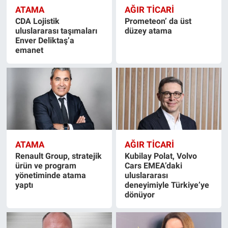
ATAMA
AĞIR TİCARİ
CDA Lojistik
Prometeon’ da üst
uluslararası taşımaları
düzey atama
Enver Deliktaş’a
emanet
ATAMA
AĞIR TİCARİ
Renault Group, stratejik
Kubilay Polat, Volvo
ürün ve program
Cars EMEA’daki
yönetiminde atama
uluslararası
yaptı
deneyimiyle Türkiye’ye
dönüyor