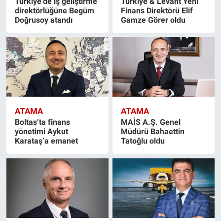
Türkiye’de iş geliştirme
Türkiye & Levant Yeni
direktörlüğüne Begüm
Finans Direktörü Elif
Doğrusoy atandı
Gamze Görer oldu
ATAMA
ATAMA
Boltas’ta finans
MAİS A.Ş. Genel
yönetimi Aykut
Müdürü Bahaettin
Karataş’a emanet
Tatoğlu oldu