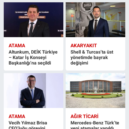
ATAMA
AKARYAKIT
Altunkum, DEİK Türkiye
Shell & Turcas’ta üst
– Katar İş Konseyi
yönetimde bayrak
Başkanlığı’na seçildi
değişimi
ATAMA
AĞIR TİCARİ
Vecih Yılmaz Brisa
Mercedes-Benz Türk’te
CEO’luğu görevini
yeni atamalar yapıldı