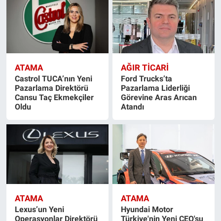
ATAMA
AĞIR TİCARİ
Castrol TUCA’nın Yeni
Ford Trucks’ta
Pazarlama Direktörü
Pazarlama Liderliği
Cansu Taç Ekmekçiler
Görevine Aras Arıcan
Oldu
Atandı
ATAMA
ATAMA
Lexus’un Yeni
Hyundai Motor
Operasyonlar Direktörü
Türkiye'nin Yeni CEO'su