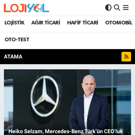
OTO-TEST
LOJİSTİK
AĞIR TİCARİ
HAFİF TİCARİ
OTOMOBİL
OTO-TEST
ATAMA
Heiko Selzam, Mercedes-Benz Türk’ün CEO’luk