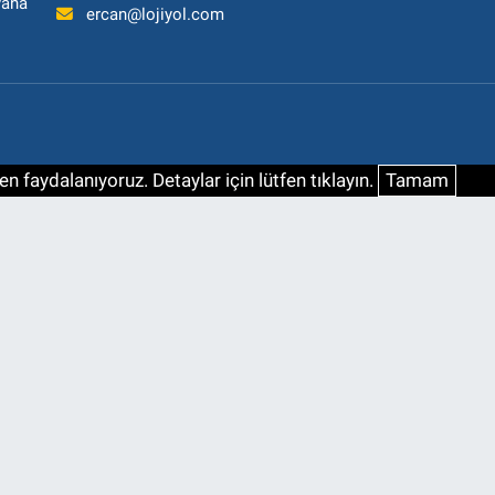
yana
ercan@lojiyol.com
n faydalanıyoruz. Detaylar için lütfen tıklayın.
Tamam