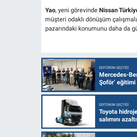
Yao
, yeni görevinde
Nissan Türkiy
müşteri odaklı dönüşüm çalışmala
pazarındaki konumunu daha da güç
EDITÖRÜN SEÇTIĞI
Mercedes-Ben
Şoför’ eğitimi
EDITÖRÜN SEÇTIĞI
Toyota hidroje
salımını azalt