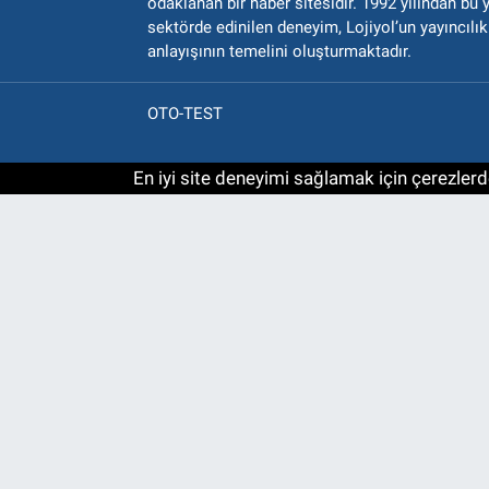
odaklanan bir haber sitesidir. 1992 yılından bu 
sektörde edinilen deneyim, Lojiyol’un yayıncılık
anlayışının temelini oluşturmaktadır.
OTO-TEST
En iyi site deneyimi sağlamak için çerezlerde