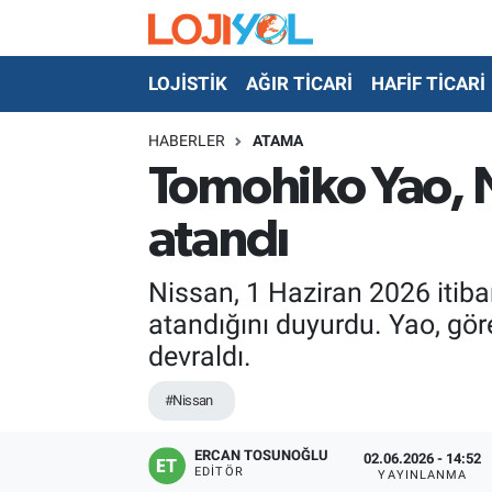
LOJİSTİK
AĞIR TİCARİ
HAFİF TİCARİ
OTO-TEST
HABERLER
ATAMA
Tomohiko Yao, 
atandı
Nissan, 1 Haziran 2026 itib
atandığını duyurdu. Yao, gö
devraldı.
#Nissan
ERCAN TOSUNOĞLU
02.06.2026 - 14:52
EDITÖR
YAYINLANMA