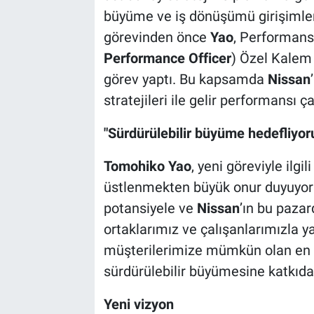
büyüme ve iş dönüşümü girişimlerin
görevinden önce
Yao
, Performans
Performance Officer
) Özel Kalem
görev yaptı. Bu kapsamda
Nissan
stratejileri ile gelir performansı ça
"Sürdürülebilir büyüme hedefliyor
Tomohiko Yao
, yeni göreviyle ilgi
üstlenmekten büyük onur duyuyoru
potansiyele ve
Nissan
’ın bu paza
ortaklarımız ve çalışanlarımızla yak
müşterilerimize mümkün olan en 
sürdürülebilir büyümesine katkıda
Yeni vizyon