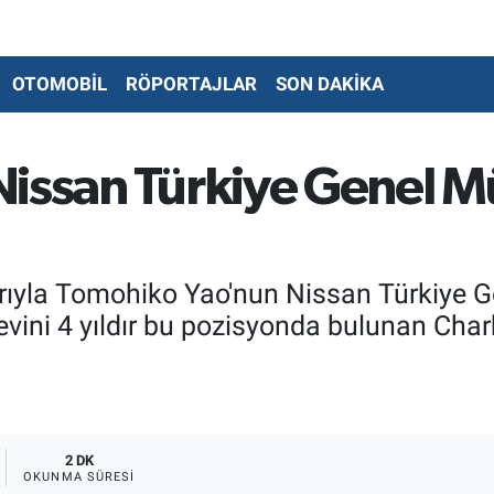
OTOMOBİL
RÖPORTAJLAR
SON DAKİKA
Nissan Türkiye Genel M
arıyla Tomohiko Yao'nun Nissan Türkiye 
revini 4 yıldır bu pozisyonda bulunan Ch
2 DK
OKUNMA SÜRESI