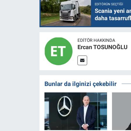
EDITÖRÜN SEÇTIĞI
Scania yeni a
daha tasarruf
EDITÖR HAKKINDA
Ercan TOSUNOĞLU
Bunlar da ilginizi çekebilir