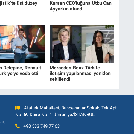
istik’te üst düzey
Karsan CEO'luğuna Utku Can
Ayyarkın atandı
n Delepine, Renault
Mercedes-Benz Türk'te
rkiye'ye veda etti
iletişim yapılanması yeniden
şekillendi
Atatürk Mahallesi, Bahçevanlar Sokak, Tek Apt.
No: 59 Daire No: 1 Ümraniye/İSTANBUL
ar,
+90 533 749 77 63