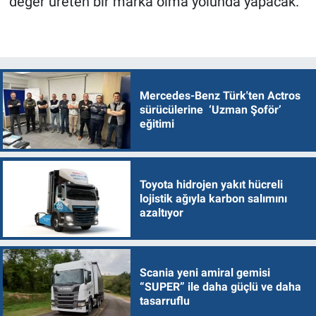
değer üreten bir marka olma yolunda yapacak.
Mercedes-Benz Türk'ten Actros
sürücülerine ‘Uzman Şoför’
eğitimi
Toyota hidrojen yakıt hücreli
lojistik ağıyla karbon salımını
azaltıyor
Scania yeni amiral gemisi
“SUPER” ile daha güçlü ve daha
tasarruflu