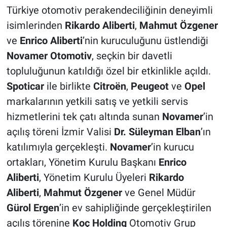
Türkiye otomotiv perakendeciliğinin deneyimli
isimlerinden
Rikardo Aliberti
,
Mahmut Özgener
ve
Enrico Aliberti
’nin kuruculuğunu üstlendiği
Novamer Otomotiv
, seçkin bir davetli
topluluğunun katıldığı özel bir etkinlikle açıldı.
Spoticar
ile birlikte
Citroën
,
Peugeot
ve
Opel
markalarının yetkili satış ve yetkili servis
hizmetlerini tek çatı altında sunan
Novamer
’in
açılış töreni İzmir Valisi
Dr. Süleyman Elban
’ın
katılımıyla gerçekleşti.
Novamer
’in kurucu
ortakları, Yönetim Kurulu Başkanı
Enrico
Aliberti
, Yönetim Kurulu Üyeleri
Rikardo
Aliberti
,
Mahmut Özgener
ve Genel Müdür
Gürol Ergen
’in ev sahipliğinde gerçekleştirilen
açılış törenine
Koç Holding
Otomotiv Grup