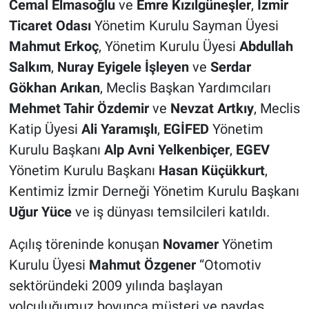
Cemal Elmasoğlu
ve
Emre Kızılgüneşler
,
İzmir
Ticaret Odası
Yönetim Kurulu Sayman Üyesi
Mahmut Erkoç
, Yönetim Kurulu Üyesi
Abdullah
Salkım
,
Nuray Eyigele İşleyen
ve
Serdar
Gökhan Arıkan
, Meclis Başkan Yardımcıları
Mehmet Tahir Özdemir
ve
Nevzat Artkıy
, Meclis
Katip Üyesi
Ali Yaramışlı
,
EGİFED
Yönetim
Kurulu Başkanı
Alp Avni Yelkenbiçer
,
EGEV
Yönetim Kurulu Başkanı
Hasan Küçükkurt
,
Kentimiz İzmir Derneği Yönetim Kurulu Başkanı
Uğur Yüce
ve iş dünyası temsilcileri katıldı.
Açılış töreninde konuşan
Novamer
Yönetim
Kurulu Üyesi
Mahmut Özgener
“Otomotiv
sektöründeki 2009 yılında başlayan
yolculuğumuz boyunca müşteri ve paydaş