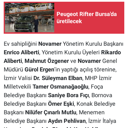
Peugeot Rifter Bursa'da
üretilecek
Ev sahipliğini
Novamer
Yönetim Kurulu Başkanı
Enrico Aliberti
, Yönetim Kurulu Üyeleri
Rikardo
Aliberti
,
Mahmut Özgener
ve
Novamer
Genel
Müdürü
Gürol Ergen
’in yaptığı açılış törenine,
İzmir Valisi
Dr. Süleyman Elban
, MHP İzmir
Milletvekili
Tamer Osmanağaoğlu
, Foça
Belediye Başkanı
Saniye Bora Fıçı
, Bornova
Belediye Başkanı
Ömer Eşki
, Konak Belediye
Başkanı
Nilüfer Çınarlı Mutlu
, Menemen
Belediye Başkanı
Aydın Pehlivan
, İzmir İtalya