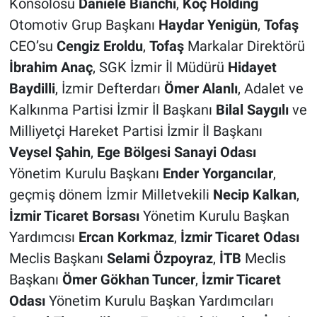
Konsolosu
Daniele Bianchi
,
Koç Holding
Otomotiv Grup Başkanı
Haydar Yenigün
,
Tofaş
CEO’su
Cengiz Eroldu
,
Tofaş
Markalar Direktörü
İbrahim Anaç
, SGK İzmir İl Müdürü
Hidayet
Baydilli
, İzmir Defterdarı
Ömer Alanlı
, Adalet ve
Kalkınma Partisi İzmir İl Başkanı
Bilal Saygılı
ve
Milliyetçi Hareket Partisi İzmir İl Başkanı
Veysel Şahin
,
Ege Bölgesi Sanayi Odası
Yönetim Kurulu Başkanı
Ender Yorgancılar
,
geçmiş dönem İzmir Milletvekili
Necip Kalkan
,
İzmir Ticaret Borsası
Yönetim Kurulu Başkan
Yardımcısı
Ercan Korkmaz
,
İzmir Ticaret Odası
Meclis Başkanı
Selami Özpoyraz
,
İTB
Meclis
Başkanı
Ömer Gökhan Tuncer
,
İzmir Ticaret
Odası
Yönetim Kurulu Başkan Yardımcıları