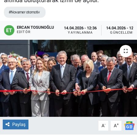
altında buluşturarak İzmir’de açıldı.
#Novamer otomotiv
ERCAN TOSUNOĞLU
14.04.2026 - 12:36
14.04.2026 - 12:
EDITÖR
YAYINLANMA
GÜNCELLEME
Paylaş
-
+
A
A