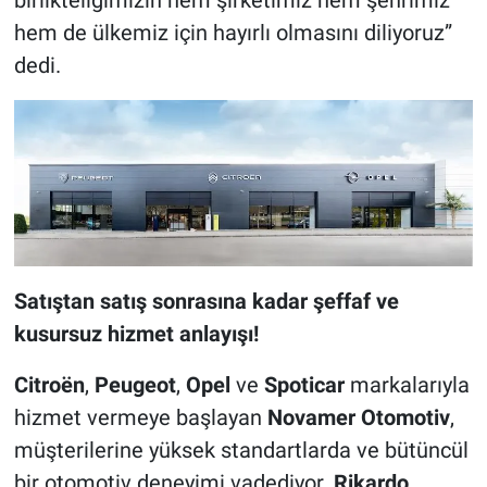
hem de ülkemiz için hayırlı olmasını diliyoruz”
dedi.
Satıştan satış sonrasına kadar şeffaf ve
kusursuz hizmet anlayışı!
Citroën
,
Peugeot
,
Opel
ve
Spoticar
markalarıyla
hizmet vermeye başlayan
Novamer Otomotiv
,
müşterilerine yüksek standartlarda ve bütüncül
bir otomotiv deneyimi vadediyor.
Rikardo