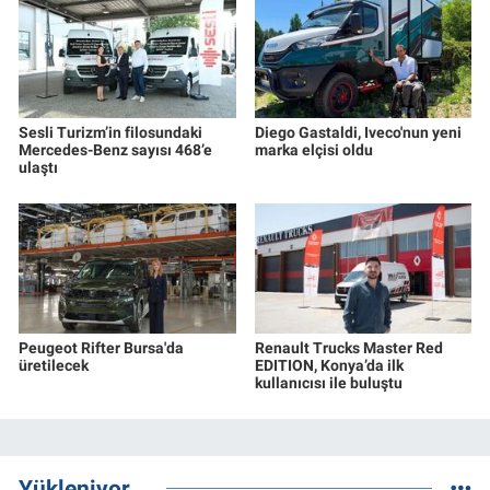
Sesli Turizm’in filosundaki
Diego Gastaldi, Iveco'nun yeni
Mercedes-Benz sayısı 468’e
marka elçisi oldu
ulaştı
Peugeot Rifter Bursa'da
Renault Trucks Master Red
üretilecek
EDITION, Konya’da ilk
kullanıcısı ile buluştu
Yükleniyor...