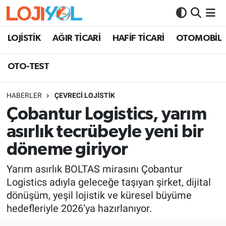
OTO-TEST
LOJİSTİK
AĞIR TİCARİ
HAFİF TİCARİ
OTOMOBİL
OTO-TEST
HABERLER
ÇEVRECİ LOJİSTİK
Çobantur Logistics, yarım
asırlık tecrübeyle yeni bir
döneme giriyor
Yarım asırlık BOLTAS mirasını Çobantur
Logistics adıyla geleceğe taşıyan şirket, dijital
dönüşüm, yeşil lojistik ve küresel büyüme
hedefleriyle 2026’ya hazırlanıyor.