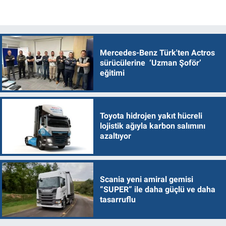
Mercedes-Benz Türk'ten Actros
sürücülerine ‘Uzman Şoför’
eğitimi
Toyota hidrojen yakıt hücreli
lojistik ağıyla karbon salımını
azaltıyor
Scania yeni amiral gemisi
“SUPER” ile daha güçlü ve daha
tasarruflu