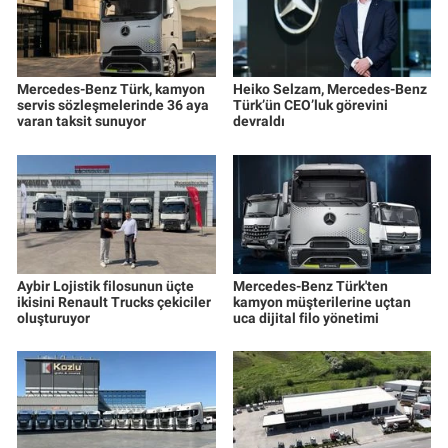
Mercedes-Benz Türk, kamyon
Heiko Selzam, Mercedes-Benz
servis sözleşmelerinde 36 aya
Türk’ün CEO’luk görevini
varan taksit sunuyor
devraldı
Aybir Lojistik filosunun üçte
Mercedes-Benz Türk'ten
ikisini Renault Trucks çekiciler
kamyon müşterilerine uçtan
oluşturuyor
uca dijital filo yönetimi