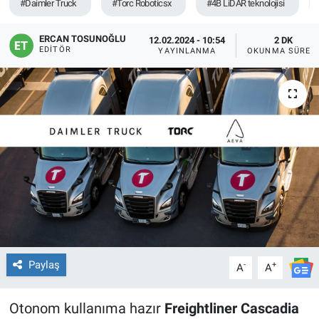
#Daimler Truck
#Torc Roboticsx
#4B LiDAR teknolojisi
ERCAN TOSUNOĞLU
12.02.2024 - 10:54
2 DK
EDITÖR
YAYINLANMA
OKUNMA SÜRES
Paylaş
-
+
A
A
Otonom kullanıma hazır
Freightliner Cascadia