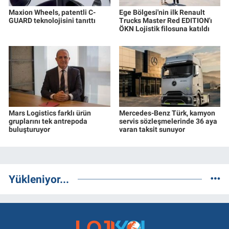
Maxion Wheels, patentli C-
Ege Bölgesi'nin ilk Renault
GUARD teknolojisini tanıttı
Trucks Master Red EDITION'ı
ÖKN Lojistik filosuna katıldı
Mars Logistics farklı ürün
Mercedes-Benz Türk, kamyon
gruplarını tek antrepoda
servis sözleşmelerinde 36 aya
buluşturuyor
varan taksit sunuyor
Yükleniyor...