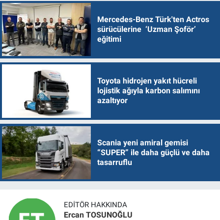
Mercedes-Benz Türk'ten Actros
sürücülerine ‘Uzman Şoför’
eğitimi
Toyota hidrojen yakıt hücreli
lojistik ağıyla karbon salımını
azaltıyor
Scania yeni amiral gemisi
“SUPER” ile daha güçlü ve daha
tasarruflu
EDITÖR HAKKINDA
Ercan TOSUNOĞLU