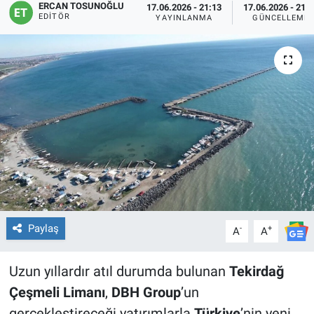
ERCAN TOSUNOĞLU
17.06.2026 - 21:13
17.06.2026 - 21:
EDITÖR
YAYINLANMA
GÜNCELLEME
Paylaş
-
+
A
A
Uzun yıllardır atıl durumda bulunan
Tekirdağ
Çeşmeli Limanı
,
DBH Group
’un
gerçekleştireceği yatırımlarla
Türkiye
’nin yeni