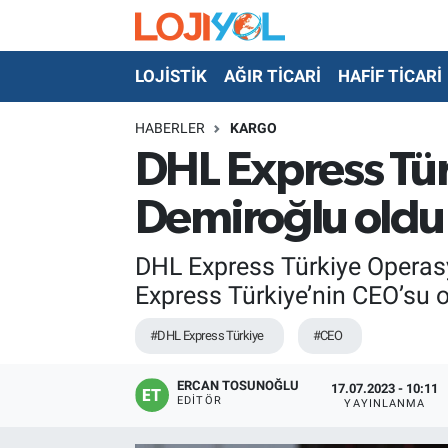
LOJİSTİK
AĞIR TİCARİ
HAFİF TİCARİ
OTO-TEST
HABERLER
KARGO
DHL Express Tür
Demiroğlu oldu
DHL Express Türkiye Operas
Express Türkiye’nin CEO’su o
#DHL Express Türkiye
#CEO
ERCAN TOSUNOĞLU
17.07.2023 - 10:11
EDITÖR
YAYINLANMA