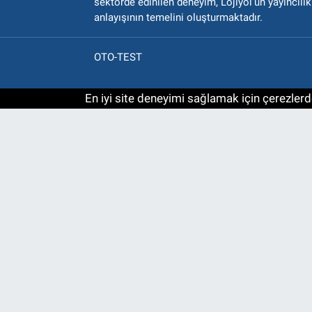
sektörde edinilen deneyim, Lojiyol’un yayıncılık
anlayışının temelini oluşturmaktadır.
OTO-TEST
En iyi site deneyimi sağlamak için çerezlerde