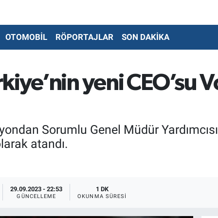
OTOMOBİL
RÖPORTAJLAR
SON DAKİKA
kiye’nin yeni CEO’su V
yondan Sorumlu Genel Müdür Yardımcısı
larak atandı.
29.09.2023 - 22:53
1 DK
GÜNCELLEME
OKUNMA SÜRESI