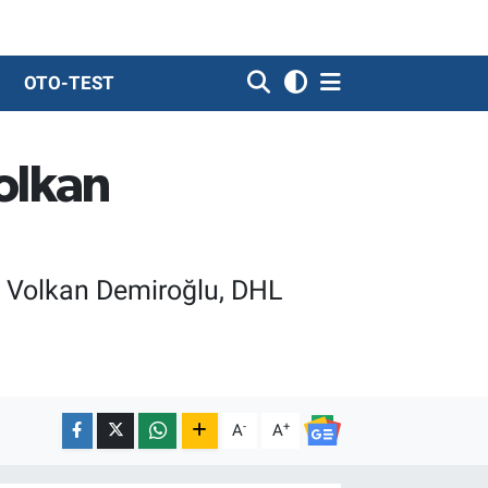
OTO-TEST
olkan
 Volkan Demiroğlu, DHL
-
+
A
A