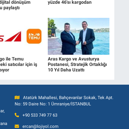
dijital dönüşüm
yüzde 46'sı kargodan
u paylaştı
go ile Temu
Aras Kargo ve Avusturya
ki satıcılar için iş
Postanesi, Stratejik Ortaklığı
pıyor
10 Yıl Daha Uzattı
Atatürk Mahallesi, Bahçevanlar Sokak, Tek Apt.
No: 59 Daire No: 1 Ümraniye/İSTANBUL
ar,
+90 533 749 77 63
yana
ercan@lojiyol.com