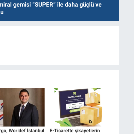
miral gemisi “SUPER” ile daha güçlü ve
lu
rgo, Worldef İstanbul
E-Ticarette şikayetlerin