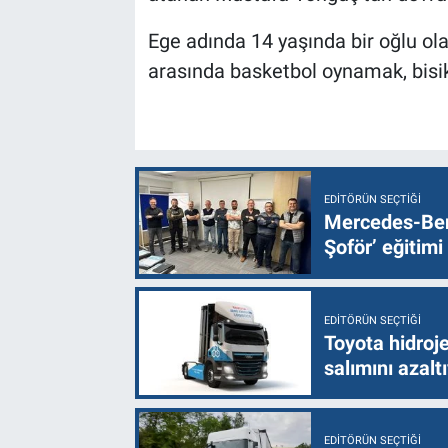
Ege adında 14 yaşında bir oğlu olan
arasında basketbol oynamak, bisi
EDITÖRÜN SEÇTIĞI
Mercedes-Ben
Şoför’ eğitimi
EDITÖRÜN SEÇTIĞI
Toyota hidroje
salımını azalt
EDITÖRÜN SEÇTIĞI