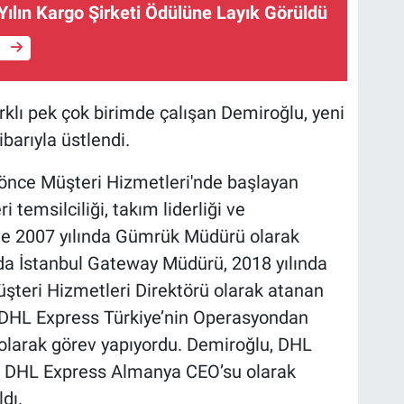
Yılın Kargo Şirketi Ödülüne Layık Görüldü
e
arklı pek çok birimde çalışan Demiroğlu, yeni
barıyla üstlendi.
l önce Müşteri Hizmetleri'nde başlayan
 temsilciliği, takım liderliği ve
 ve 2007 yılında Gümrük Müdürü olarak
a İstanbul Gateway Müdürü, 2018 yılında
şteri Hizmetleri Direktörü olarak atanan
 DHL Express Türkiye’nin Operasyondan
larak görev yapıyordu. Demiroğlu, DHL
i DHL Express Almanya CEO’su olarak
dı.