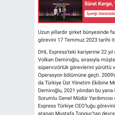
Sürat Kargo, 
İçeriği Görüntül
Uzun yıllardır şirket bünyesinde f
görevini 17 Temmuz 2023 tarihi iti
DHL Express'teki kariyerine 22 yı
Volkan Demiroğlu, sırasıyla müşteri
süpervizörlük görevlerini yürüttü
Operasyon bölümüne geçti. 2009'd
da Türkiye Üst Yönetim Ekibine Mü
Demiroğlu, 2021 yılından bu yana
Sorumlu Genel Müdür Yardımcısı o
Express Türkiye CEO’luğu görevin
atanan Mustafa Tonguç’tan devral