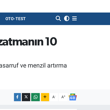
OTO-TEST
Uzatmanın 10
tasarruf ve menzil artırma
-
+
A
A