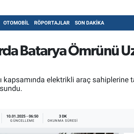
OTOMOBİL
RÖPORTAJLAR
SON DAKİKA
larda Batarya Ömrünü 
sı kapsamında elektrikli araç sahiplerine 
 sundu.
10.01.2025 - 06:50
3 DK
GÜNCELLEME
OKUNMA SÜRESI