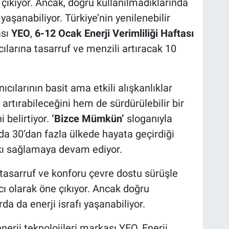
çıkıyor. Ancak, doğru kullanılmadıklarında
 yaşanabiliyor. Türkiye’nin yenilenebilir
ası
YEO
,
6-12 Ocak Enerji Verimliliği Haftası
cılarına tasarruf ve menzili artıracak 10
nıcılarının basit ama etkili alışkanlıklar
artırabileceğini hem de sürdürülebilir bir
 belirtiyor.
‘Bizce Mümkün’
sloganıyla
da 30’dan fazla ülkede hayata geçirdiği
kı sağlamaya devam ediyor.
i, tasarruf ve konforu çevre dostu sürüşle
cı olarak öne çıkıyor. Ancak doğru
rda da enerji israfı yaşanabiliyor.
enerji teknolojileri markası YEO, Enerji