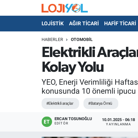
LOJİSTİK
AĞIR TİCARİ
HAFİF TİCARİ
OTO-TEST
HABERLER
OTOMOBİL
Elektrikli Araç
Kolay Yolu
YEO, Enerji Verimliliği Hafta
konusunda 10 önemli ipucu
#Elektrikli araçlar
#Batarya Ömrü
ERCAN TOSUNOĞLU
10.01.2025 - 06:18
EDITÖR
YAYINLANMA