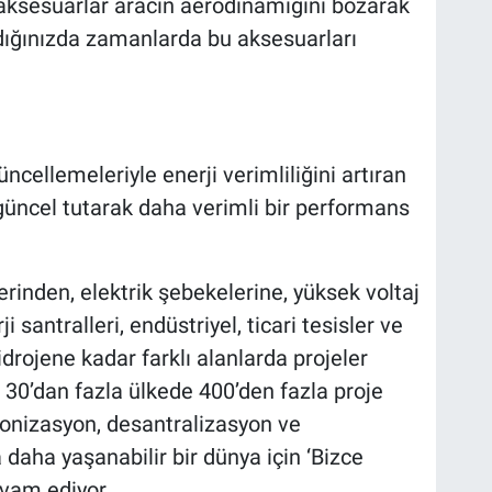
bi aksesuarlar aracın aerodinamiğini bozarak
adığınızda zamanlarda bu aksesuarları
güncellemeleriyle enerji verimliliğini artıran
ı güncel tutarak daha verimli bir performans
inden, elektrik şebekelerine, yüksek voltaj
i santralleri, endüstriyel, ticari tesisler ve
rojene kadar farklı alanlarda projeler
 30’dan fazla ülkede 400’den fazla proje
onizasyon, desantralizasyon ve
a daha yaşanabilir bir dünya için ‘Bizce
vam ediyor.