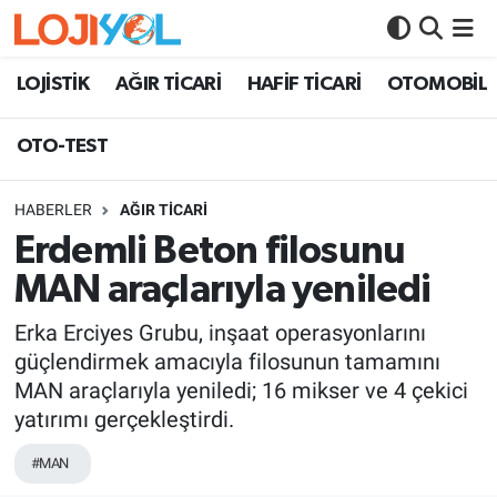
OTO-TEST
LOJİSTİK
AĞIR TİCARİ
HAFİF TİCARİ
OTOMOBİL
OTO-TEST
HABERLER
AĞIR TİCARİ
Erdemli Beton filosunu
MAN araçlarıyla yeniledi
Erka Erciyes Grubu, inşaat operasyonlarını
güçlendirmek amacıyla filosunun tamamını
MAN araçlarıyla yeniledi; 16 mikser ve 4 çekici
yatırımı gerçekleştirdi.
#MAN