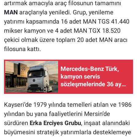
artırmak amacıyla araç filosunun tamamını
MAN
araçlarıyla yeniledi. Grup, yenileme
yatırımı kapsamında 16 adet MAN TGS 41.440
mikser kamyon ve 4 adet MAN TGX 18.520
çekici olmak üzere toplam 20 adet MAN aracı
filosuna kattı.
Mercedes-Benz Türk,
kamyon servis
sözleşmelerinde 36 aya
varan taksit sunuyor
Kayseri’de 1979 yılında temelleri atılan ve 1986
yılından bu yana faaliyetlerini Mersin’de
sürdüren
Erka Erciyes Grubu
, inşaat alanındaki
büyümesini stratejik yatırımlarla desteklemeye