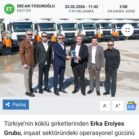
ERCAN TOSUNOĞLU
23.02.2026 - 11:42
3 DK
EDITÖR
YAYINLANMA
OKUNMA SÜRES
Paylaş
-
+
A
A
Türkiye’nin köklü şirketlerinden
Erka Erciyes
Grubu
, inşaat sektöründeki operasyonel gücünü