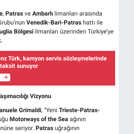
e
,
Patras
ve
Ambarlı
limanları arasında
 Grubu’nun
Venedik-Bari-Patras
hattı ile
uglia Bölgesi
limanları üzerinden Türkiye’ye
.
z Türk, kamyon servis sözleşmelerinde
taksit sunuyor
e
Taşımacılığı Vizyonu
anuele Grimaldi
, “Yeni
Trieste-Patras-
duğu
Motorways of the Sea
ağının
önüne seriyor.
Patras
uğrağının