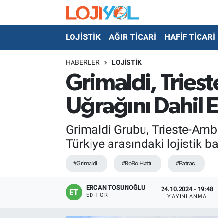
LOJİSTİK
AĞIR TİCARİ
HAFİF TİCARİ
OTO-TEST
HABERLER
LOJİSTİK
Grimaldi, Tries
Uğrağını Dahil 
Grimaldi Grubu, Trieste-Ambar
Türkiye arasındaki lojistik ba
#Grimaldi
#RoRo Hattı
#Patras
ERCAN TOSUNOĞLU
24.10.2024 - 19:48
EDITÖR
YAYINLANMA