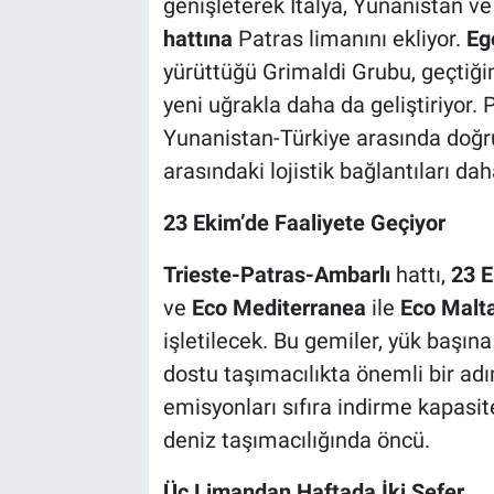
genişleterek İtalya, Yunanistan ve
hattına
Patras limanını ekliyor.
Eg
yürüttüğü Grimaldi Grubu, geçtiği
yeni uğrakla daha da geliştiriyor. 
Yunanistan-Türkiye arasında doğru
arasındaki lojistik bağlantıları da
23 Ekim’de Faaliyete Geçiyor
Trieste-Patras-Ambarlı
hattı,
23 
ve
Eco Mediterranea
ile
Eco Malt
işletilecek. Bu gemiler, yük başın
dostu taşımacılıkta önemli bir adı
emisyonları sıfıra indirme kapasit
deniz taşımacılığında öncü.
Üç Limandan Haftada İki Sefer