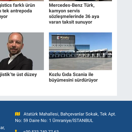
stics farklı ürün
Mercedes-Benz Türk,
nı tek antrepoda
kamyon servis
uyor
sözleşmelerinde 36 aya
varan taksit sunuyor
istik’te üst düzey
Kozlu Gıda Scania ile
büyümesini sürdürüyor
Atatürk Mahallesi, Bahçevanlar Sokak, Tek Apt.
No: 59 Daire No: 1 Ümraniye/İSTANBUL
ar,