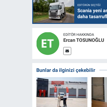
EDITÖRÜN SEÇTIĞI
Scania yeni a
daha tasarruf
EDITÖR HAKKINDA
Ercan TOSUNOĞLU
Bunlar da ilginizi çekebilir