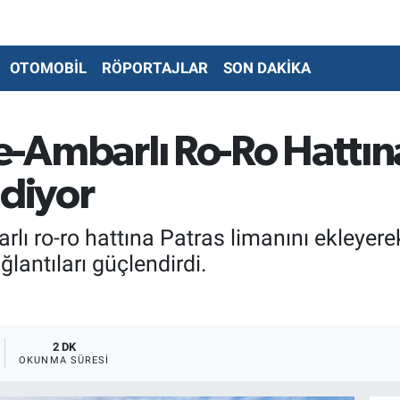
OTOMOBİL
RÖPORTAJLAR
SON DAKİKA
te-Ambarlı Ro-Ro Hattın
Ediyor
lı ro-ro hattına Patras limanını ekleyere
ğlantıları güçlendirdi.
2 DK
OKUNMA SÜRESI