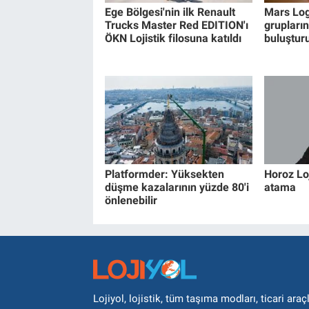
Ege Bölgesi'nin ilk Renault
Mars Logi
Trucks Master Red EDITION'ı
grupları
ÖKN Lojistik filosuna katıldı
buluştur
Platformder: Yüksekten
Horoz Loj
düşme kazalarının yüzde 80'i
atama
önlenebilir
Lojiyol, lojistik, tüm taşıma modları, ticari araçl