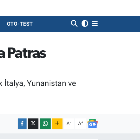
OTO-TEST
a Patras
k İtalya, Yunanistan ve
-
+
A
A