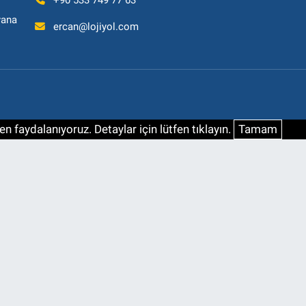
+90 533 749 77 63
yana
ercan@lojiyol.com
n faydalanıyoruz. Detaylar için lütfen tıklayın.
Tamam