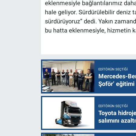
eklenmesiyle bağlantılarımız daha
hale geliyor. Sürdürülebilir deni
sürdürüyoruz” dedi. Yakın zamanda
bu hatta eklenmesiyle, hizmetin 
EDITÖRÜN SEÇTIĞI
Mercedes-Ben
Şoför’ eğitimi
EDITÖRÜN SEÇTIĞI
Toyota hidroje
salımını azalt