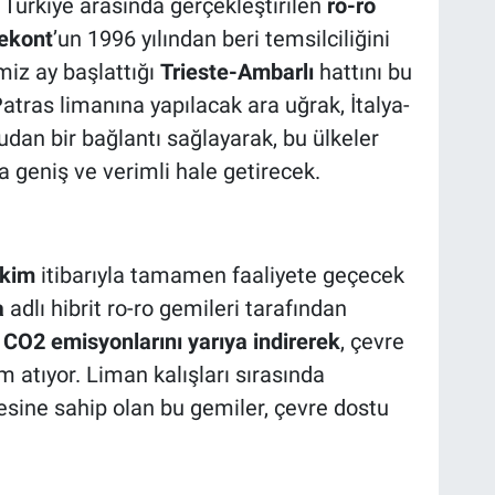
 Türkiye arasında gerçekleştirilen
ro-ro
ekont
’un 1996 yılından beri temsilciliğini
miz ay başlattığı
Trieste-Ambarlı
hattını bu
Patras limanına yapılacak ara uğrak, İtalya-
dan bir bağlantı sağlayarak, bu ülkeler
ha geniş ve verimli hale getirecek.
Ekim
itibarıyla tamamen faaliyete geçecek
a
adlı hibrit ro-ro gemileri tarafından
a
CO2 emisyonlarını yarıya indirerek
, çevre
m atıyor. Liman kalışları sırasında
esine sahip olan bu gemiler, çevre dostu