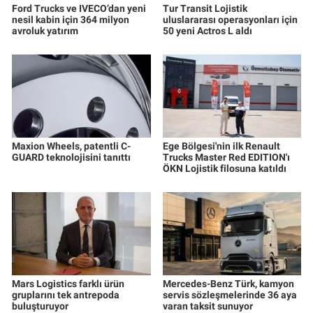
Ford Trucks ve IVECO’dan yeni
Tur Transit Lojistik
nesil kabin için 364 milyon
uluslararası operasyonları için
avroluk yatırım
50 yeni Actros L aldı
Maxion Wheels, patentli C-
Ege Bölgesi'nin ilk Renault
GUARD teknolojisini tanıttı
Trucks Master Red EDITION'ı
ÖKN Lojistik filosuna katıldı
Mars Logistics farklı ürün
Mercedes-Benz Türk, kamyon
gruplarını tek antrepoda
servis sözleşmelerinde 36 aya
buluşturuyor
varan taksit sunuyor