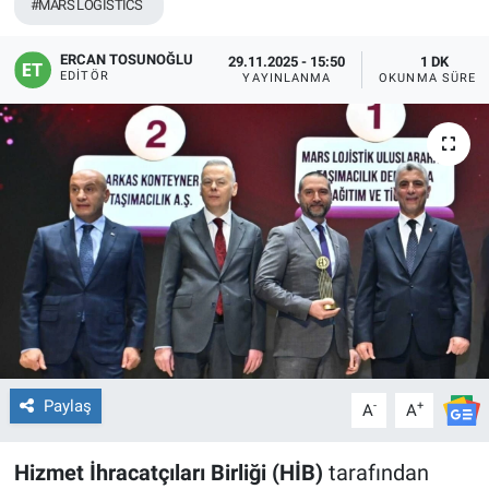
#MARS LOGİSTİCS
ERCAN TOSUNOĞLU
29.11.2025 - 15:50
1 DK
EDITÖR
YAYINLANMA
OKUNMA SÜRES
Paylaş
-
+
A
A
Hizmet İhracatçıları Birliği (HİB)
tarafından