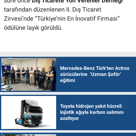
süre önce
Dış Ticarete Yön Verenler Derneği
tarafından düzenlenen II. Dış Ticaret
Zirvesi’nde “Türkiye’nin En İnovatif Firması”
ödülüne layık görüldü.
Mercedes-Benz Türk'ten Actros
sürücülerine ‘Uzman Şoför’
eğitimi
Toyota hidrojen yakıt hücreli
lojistik ağıyla karbon salımını
azaltıyor