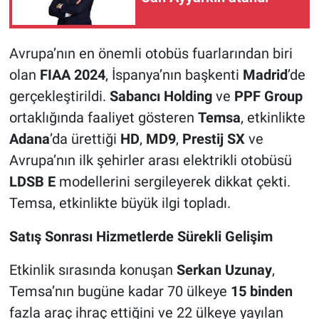
Avrupa’nın en önemli otobüs fuarlarından biri
olan
FIAA 2024
, İspanya’nın başkenti
Madrid
’de
gerçekleştirildi.
Sabancı Holding
ve
PPF Group
ortaklığında faaliyet gösteren
Temsa
, etkinlikte
Adana
’da ürettiği
HD
,
MD9
,
Prestij SX
ve
Avrupa’nın ilk şehirler arası elektrikli otobüsü
LDSB E
modellerini sergileyerek dikkat çekti.
Temsa, etkinlikte büyük ilgi topladı.
Satış Sonrası Hizmetlerde Sürekli Gelişim
Etkinlik sırasında konuşan
Serkan Uzunay
,
Temsa’nın bugüne kadar 70 ülkeye
15 binden
fazla araç ihraç ettiğini ve 22 ülkeye yayılan