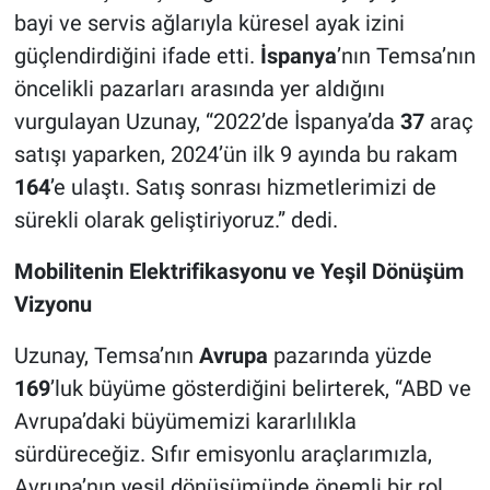
bayi ve servis ağlarıyla küresel ayak izini
güçlendirdiğini ifade etti.
İspanya
’nın Temsa’nın
öncelikli pazarları arasında yer aldığını
vurgulayan Uzunay, “2022’de İspanya’da
37
araç
satışı yaparken, 2024’ün ilk 9 ayında bu rakam
164
’e ulaştı. Satış sonrası hizmetlerimizi de
sürekli olarak geliştiriyoruz.” dedi.
Mobilitenin Elektrifikasyonu ve Yeşil Dönüşüm
Vizyonu
Uzunay, Temsa’nın
Avrupa
pazarında yüzde
169
’luk büyüme gösterdiğini belirterek, “ABD ve
Avrupa’daki büyümemizi kararlılıkla
sürdüreceğiz. Sıfır emisyonlu araçlarımızla,
Avrupa’nın yeşil dönüşümünde önemli bir rol