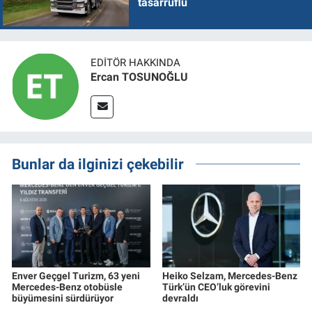
tasarruflu
EDITÖR HAKKINDA
Ercan TOSUNOĞLU
Bunlar da ilginizi çekebilir
Enver Geçgel Turizm, 63 yeni
Heiko Selzam, Mercedes-Benz
Mercedes-Benz otobüsle
Türk’ün CEO’luk görevini
büyümesini sürdürüyor
devraldı