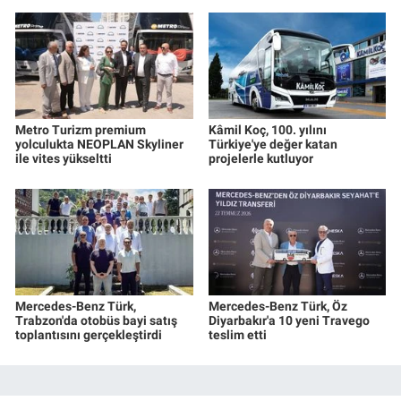
Metro Turizm premium
Kâmil Koç, 100. yılını
yolculukta NEOPLAN Skyliner
Türkiye'ye değer katan
ile vites yükseltti
projelerle kutluyor
Mercedes-Benz Türk,
Mercedes-Benz Türk, Öz
Trabzon'da otobüs bayi satış
Diyarbakır'a 10 yeni Travego
toplantısını gerçekleştirdi
teslim etti