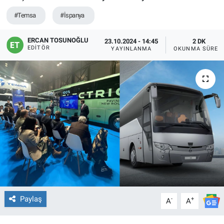
#Temsa
#İspanya
ERCAN TOSUNOĞLU
23.10.2024 - 14:45
2 DK
EDITÖR
YAYINLANMA
OKUNMA SÜRES
Paylaş
-
+
A
A