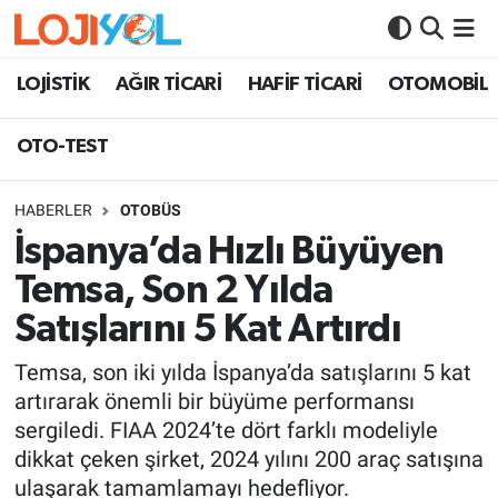
OTO-TEST
LOJİSTİK
AĞIR TİCARİ
HAFİF TİCARİ
OTOMOBİL
OTO-TEST
HABERLER
OTOBÜS
İspanya’da Hızlı Büyüyen
Temsa, Son 2 Yılda
Satışlarını 5 Kat Artırdı
Temsa, son iki yılda İspanya’da satışlarını 5 kat
artırarak önemli bir büyüme performansı
sergiledi. FIAA 2024’te dört farklı modeliyle
dikkat çeken şirket, 2024 yılını 200 araç satışına
ulaşarak tamamlamayı hedefliyor.