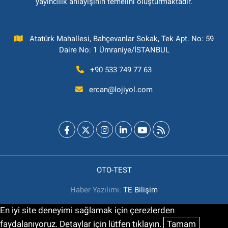
yayıncılık anlayışının temelini oluşturmaktadır.
Atatürk Mahallesi, Bahçevanlar Sokak, Tek Apt. No: 59
Daire No: 1 Ümraniye/İSTANBUL
+90 533 749 77 63
ercan@lojiyol.com
OTO-TEST
Haber Yazılımı:
TE Bilişim
En iyi site deneyimi sağlamak için çerezlerden
faydalanıyoruz. Detaylar için lütfen tıklayın.
Tamam