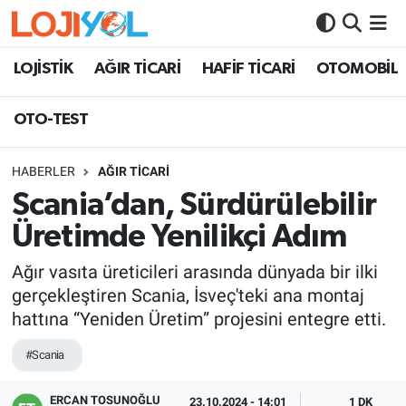
OTO-TEST
LOJİSTİK
AĞIR TİCARİ
HAFİF TİCARİ
OTOMOBİL
OTO-TEST
HABERLER
AĞIR TİCARİ
Scania’dan, Sürdürülebilir
Üretimde Yenilikçi Adım
Ağır vasıta üreticileri arasında dünyada bir ilki
gerçekleştiren Scania, İsveç'teki ana montaj
hattına “Yeniden Üretim” projesini entegre etti.
#Scania
ERCAN TOSUNOĞLU
23.10.2024 - 14:01
1 DK