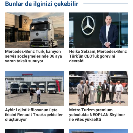
Bunlar da ilginizi çekebilir
Mercedes-Benz Türk, kamyon
Heiko Selzam, Mercedes-Benz
servis sözleşmelerinde 36 aya
Türk’ün CEO’luk görevini
varan taksit sunuyor
devraldı
Aybir Lojistik filosunun üçte
Metro Turizm premium
ikisini Renault Trucks çekiciler
yolculukta NEOPLAN Skyliner
oluşturuyor
ile vites yükseltti