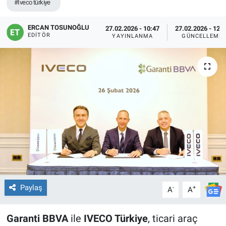
#Iveco türkiye
ERCAN TOSUNOĞLU
27.02.2026 - 10:47
27.02.2026 - 12:
EDITÖR
YAYINLANMA
GÜNCELLEME
Paylaş
-
+
A
A
Garanti BBVA
ile
IVECO Türkiye
, ticari araç