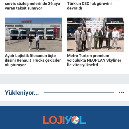
servis sözleşmelerinde 36 aya
Türk’ün CEO’luk görevini
varan taksit sunuyor
devraldı
Aybir Lojistik filosunun üçte
Metro Turizm premium
ikisini Renault Trucks çekiciler
yolculukta NEOPLAN Skyliner
oluşturuyor
ile vites yükseltti
Yükleniyor...