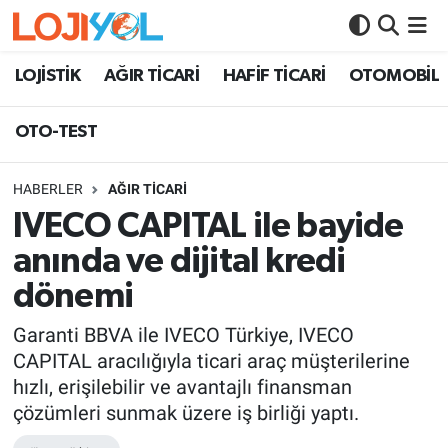
OTO-TEST
LOJİSTİK
AĞIR TİCARİ
HAFİF TİCARİ
OTOMOBİL
OTO-TEST
HABERLER
AĞIR TİCARİ
IVECO CAPITAL ile bayide
anında ve dijital kredi
dönemi
Garanti BBVA ile IVECO Türkiye, IVECO
CAPITAL aracılığıyla ticari araç müşterilerine
hızlı, erişilebilir ve avantajlı finansman
çözümleri sunmak üzere iş birliği yaptı.