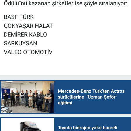
Ödülü"nü kazanan şirketler ise şöyle sıralanıyor:
BASF TÜRK
ÇOKYAŞAR HALAT
DEMİRER KABLO
SARKUYSAN
VALEO OTOMOTİV
Mercedes-Benz Türk'ten Actros
sürücülerine ‘Uzman Şoför’
eğitimi
Toyota hidrojen yakıt hücreli