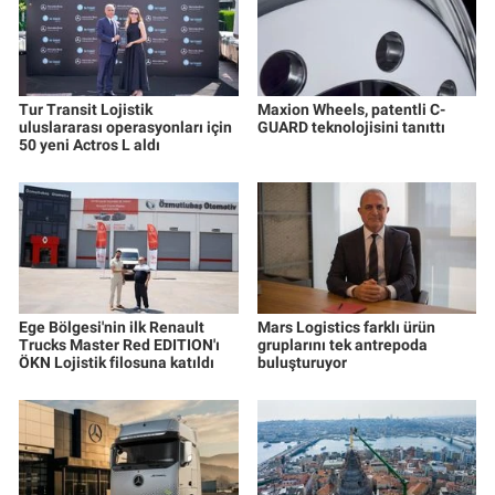
Tur Transit Lojistik
Maxion Wheels, patentli C-
uluslararası operasyonları için
GUARD teknolojisini tanıttı
50 yeni Actros L aldı
Ege Bölgesi'nin ilk Renault
Mars Logistics farklı ürün
Trucks Master Red EDITION'ı
gruplarını tek antrepoda
ÖKN Lojistik filosuna katıldı
buluşturuyor