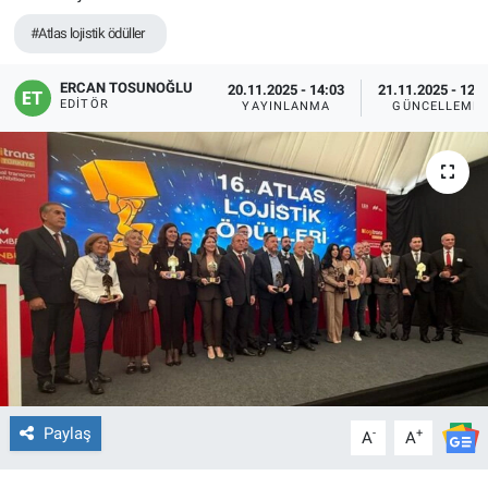
#Atlas lojistik ödüller
ERCAN TOSUNOĞLU
20.11.2025 - 14:03
21.11.2025 - 12:
EDITÖR
YAYINLANMA
GÜNCELLEME
Paylaş
-
+
A
A