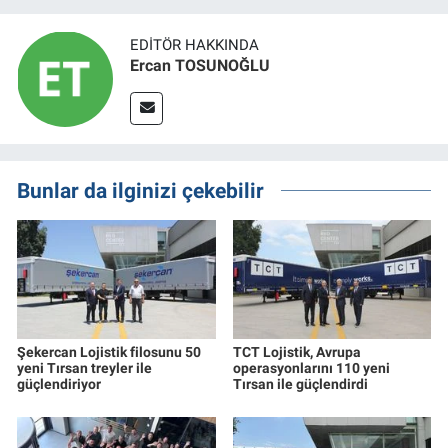
EDITÖR HAKKINDA
Ercan TOSUNOĞLU
Bunlar da ilginizi çekebilir
Şekercan Lojistik filosunu 50
TCT Lojistik, Avrupa
yeni Tırsan treyler ile
operasyonlarını 110 yeni
güçlendiriyor
Tırsan ile güçlendirdi