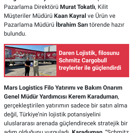
Pazarlama Direktörü
Murat Tokatlı
, Kilit
Müşteriler Müdürü
Kaan Kayral
ve Ürün ve
Pazarlama Müdürü
İbrahim Sarı
törende hazır
bulundu.
Daren Lojistik, filosunu
Schmitz Cargobull
treylerler ile güçlendirdi
Mars Logistics Filo Yatırımı ve Bakım Onarım
Genel Müdür Yardımcısı Kerem Karaduman
,
gerçekleştirilen yatırımın sadece bir satın alma
değil, Türkiye’nin lojistik potansiyelini
uluslararası arenada güçlendirecek stratejik bir
adım olduğunu vurguladı.
Karaduman
, “Schmitz