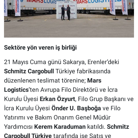
Sektöre yön veren iş birliği
21 Mayıs Cuma günü Sakarya, Erenler’deki
Schmitz Cargobull
Türkiye fabrikasında
düzenlenen teslimat törenine;
Mars
Logistics
’ten Avrupa Filo Direktörü ve İcra
Kurulu Üyesi
Erkan Özyurt
, Filo Grup Başkanı ve
İcra Kurulu Üyesi
Önder U. Başboğa
ve Filo
Yatırımı ve Bakım Onarım Genel Müdür
Yardımcısı
Kerem Karaduman
katıldı.
Schmitz
Cargobull Türkiye
tarafında ise Satış ve