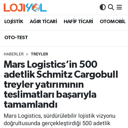
OTO-TEST
LOJİSTİK
AĞIR TİCARİ
HAFİF TİCARİ
OTOMOBİL
OTO-TEST
HABERLER
TREYLER
Mars Logistics’in 500
adetlik Schmitz Cargobull
treyler yatırımının
teslimatları başarıyla
tamamlandı
Mars Logistics, sürdürülebilir lojistik vizyonu
doğrultusunda gerçekleştirdiği 500 adetlik