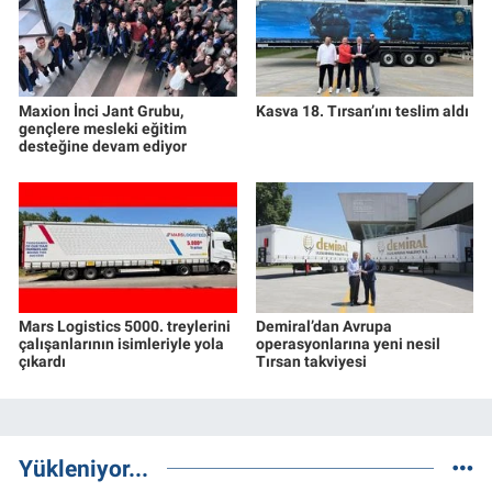
Maxion İnci Jant Grubu,
Kasva 18. Tırsan’ını teslim aldı
gençlere mesleki eğitim
desteğine devam ediyor
Mars Logistics 5000. treylerini
Demiral’dan Avrupa
çalışanlarının isimleriyle yola
operasyonlarına yeni nesil
çıkardı
Tırsan takviyesi
Yükleniyor...