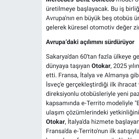
üretilmeye başlayacak. Bu iş birli
Avrupa'nın en büyük beş otobüs ür
gelerek küresel otomotiv değer zi
Avrupa’daki açılımını sürdürüyor
Sakarya'dan 60'tan fazla ülkeye ge
dünyaya taşıyan
Otokar
, 2025 yıl
etti. Fransa, İtalya ve Almanya g
İsveç'e gerçekleştirdiği ilk ihrac
direksiyonlu otobüsleriyle yeni paz
kapsamında e-Territo modeliyle "E
ulaşım çözümlerindeki yetkinliğini 
Otokar
, İtalya'da hizmete başlayan
Fransa'da e-Territo'nun ilk satışıy