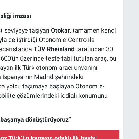
liği imzası
st seviyeye taşıyan
Otokar
, tamamen kendi
la geliştirdiği Otonom e-Centro ile
Macaristan'da
TÜV Rheinland
tarafından 30
600'ün üzerinde teste tabi tutulan araç, bu
ayan ilk Türk otonom aracı unvanını
n İspanya'nın Madrid şehrindeki
nda yolcu taşımaya başlayan Otonom e-
obilite çözümlerindeki iddialı konumunu
l başarıya dönüştürüyoruz”
z Türk’ün kamyon odaklı ilk bayisi