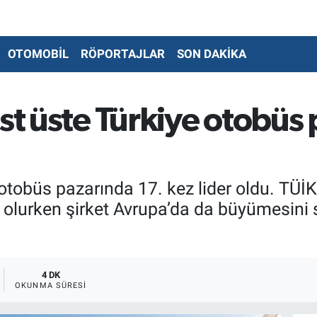
OTOMOBİL
RÖPORTAJLAR
SON DAKİKA
st üste Türkiye otobüs p
otobüs pazarında 17. kez lider oldu. TÜİK 
 olurken şirket Avrupa’da da büyümesini 
4 DK
OKUNMA SÜRESI