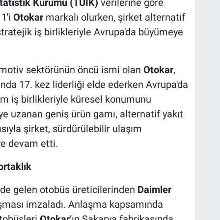
statistik Kurumu (TÜİK)
verilerine göre
 1'i
Otokar
markalı olurken, şirket alternatif
stratejik iş birlikleriyle Avrupa'da büyümeye
tomotiv sektörünün öncü ismi olan
Otokar
,
nda 17. kez liderliği elde ederken Avrupa'da
im iş birlikleriyle küresel konumunu
e uzanan geniş ürün gamı, alternatif yakıt
sıyla şirket, sürdürülebilir ulaşım
e devam etti.
ortaklık
nde gelen otobüs üreticilerinden
Daimler
nlaşması imzaladı. Anlaşma kapsamında
tobüsleri
Otokar
’ın Sakarya fabrikasında