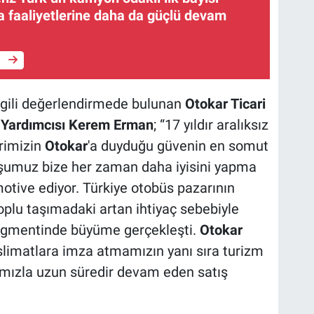
 faaliyetlerine daha da güçlü devam
e
ilgili değerlendirmede bulunan
Otokar Ticari
 Yardımcısı Kerem Erman
; “17 yıldır aralıksız
rimizin
Otokar
'a duyduğu güvenin en somut
oluşumuz bize her zaman daha iyisini yapma
tive ediyor. Türkiye otobüs pazarının
oplu taşımadaki artan ihtiyaç sebebiyle
segmentinde büyüme gerçekleşti.
Otokar
slimatlara imza atmamızın yanı sıra turizm
ımızla uzun süredir devam eden satış