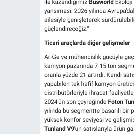
ile kazandığımız
Busworld
Ekoloji 
yansıması. 2026 yılında Avrupa'daki
ailesiyle genişleterek sürdürülebi
güçlendireceğiz."
Ticari araçlarda diğer gelişmeler
Ar-Ge ve mühendislik gücüyle geçen
kamyon pazarında 7-15 ton segmen
oranla yüzde 21 artırdı. Kendi sat
yapabilen tek hafif kamyon üreticis
distribütörleriyle ihracat faaliyet
2024'ün son çeyreğinde
Foton Tun
yılında bu segmentte başarılı bir 
yüksek konfor seviyesi ve gelişmi
Tunland V9
'un satışlarıyla ürün g