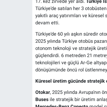
17. kez zirvede yer aldı.
Türkiye İ
Türkiye'de satılan her 3 otobüsten
yakıtlı araç yatırımları ve küresel 
devam etti.
Türkiye'de 60 yılı aşkın süredir o
2025 yılında Türkiye otobüs pazarı
otonom teknoloji ve stratejik üret
güçlendirdi. 6 metreden 21 metrey
teknolojileri ve güçlü Ar-Ge altyapı
dönüşümünde öncü rol üstlenmey
Küresel üretim gücünde stratejik 
Otokar
, 2025 yılında Avrupa'nın ö
Buses
ile stratejik bir üretim a
Mercedes-Benz Conecto
model o