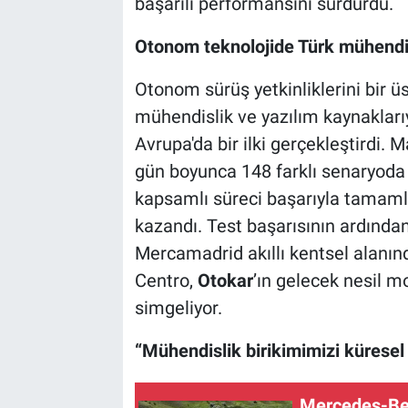
başarılı performansını sürdürdü.
Otonom teknolojide Türk mühendis
Otonom sürüş yetkinliklerini bir ü
mühendislik ve yazılım kaynaklarıy
Avrupa'da bir ilki gerçekleştirdi. 
gün boyunca 148 farklı senaryoda 
kapsamlı süreci başarıyla tamaml
kazandı. Test başarısının ardında
Mercamadrid akıllı kentsel alanı
Centro,
Otokar
’ın gelecek nesil m
simgeliyor.
“Mühendislik birikimimizi kürese
Mercedes-Ben