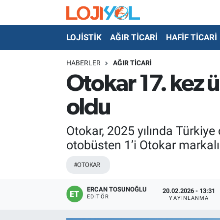
LOJİSTİK
AĞIR TİCARİ
HAFİF TİCARİ
OTO-TEST
HABERLER
AĞIR TİCARİ
Otokar 17. kez ü
oldu
Otokar, 2025 yılında Türkiye 
otobüsten 1’i Otokar markalı
#OTOKAR
ERCAN TOSUNOĞLU
20.02.2026 - 13:31
EDITÖR
YAYINLANMA