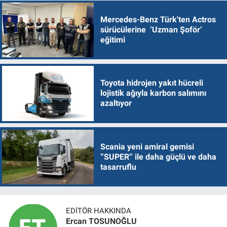
Mercedes-Benz Türk'ten Actros
sürücülerine ‘Uzman Şoför’
eğitimi
Toyota hidrojen yakıt hücreli
lojistik ağıyla karbon salımını
azaltıyor
Scania yeni amiral gemisi
“SUPER” ile daha güçlü ve daha
tasarruflu
EDITÖR HAKKINDA
Ercan TOSUNOĞLU