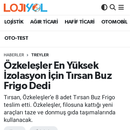
OTO-TEST
LOJİSTİK
AĞIR TİCARİ
HAFİF TİCARİ
OTOMOBİL
OTO-TEST
HABERLER
TREYLER
Özkeleşler En Yüksek
İzolasyon İçin Tırsan Buz
Frigo Dedi
Tırsan, Özkeleşler’e 8 adet Tırsan Buz Frigo
teslim etti. Özkeleşler, filosuna kattığı yeni
araçları taze ve donmuş gıda taşımalarında
kullanacak.