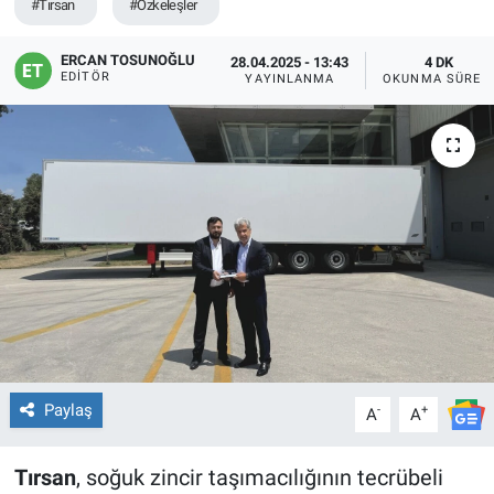
#Tırsan
#Özkeleşler
ERCAN TOSUNOĞLU
28.04.2025 - 13:43
4 DK
EDITÖR
YAYINLANMA
OKUNMA SÜRES
Paylaş
-
+
A
A
Tırsan
, soğuk zincir taşımacılığının tecrübeli