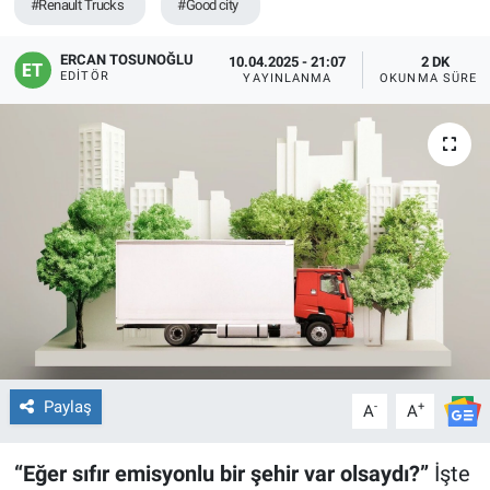
#Renault Trucks
#Good city
ERCAN TOSUNOĞLU
10.04.2025 - 21:07
2 DK
EDITÖR
YAYINLANMA
OKUNMA SÜRES
Paylaş
-
+
A
A
“Eğer sıfır emisyonlu bir şehir var olsaydı?”
İşte