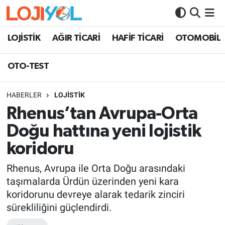
OTO-TEST
LOJİSTİK
AĞIR TİCARİ
HAFİF TİCARİ
OTOMOBİL
OTO-TEST
HABERLER
LOJİSTİK
Rhenus’tan Avrupa-Orta
Doğu hattına yeni lojistik
koridoru
Rhenus, Avrupa ile Orta Doğu arasındaki
taşımalarda Ürdün üzerinden yeni kara
koridorunu devreye alarak tedarik zinciri
sürekliliğini güçlendirdi.