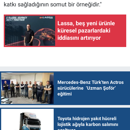
katkı sağladığının somut bir örneğidir."
Lassa, beş yeni ürünle
küresel pazarlardaki
iddiasını artırıyor
Mercedes-Benz Türk'ten Actros
sürücülerine ‘Uzman Şoför’
eğitimi
Toyota hidrojen yakıt hücreli
lojistik ağıyla karbon salımını