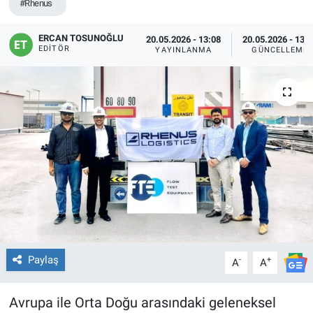
#Rhenus
ERCAN TOSUNOĞLU
20.05.2026 - 13:08
20.05.2026 - 13:
EDITÖR
YAYINLANMA
GÜNCELLEME
Paylaş
-
+
A
A
Avrupa ile Orta Doğu arasındaki geleneksel