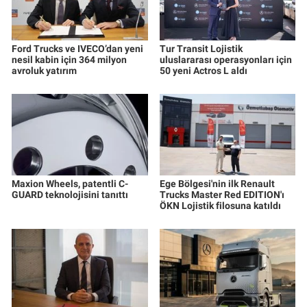
Ford Trucks ve IVECO’dan yeni
Tur Transit Lojistik
nesil kabin için 364 milyon
uluslararası operasyonları için
avroluk yatırım
50 yeni Actros L aldı
Maxion Wheels, patentli C-
Ege Bölgesi'nin ilk Renault
GUARD teknolojisini tanıttı
Trucks Master Red EDITION'ı
ÖKN Lojistik filosuna katıldı