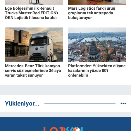
Ege Bölgesi'nin ilk Renault
Mars Logistics farklı ürün
Trucks Master Red EDITION'ı
gruplarını tek antrepoda
ÖKN Lojistik filosuna katıldı
buluşturuyor
Mercedes-Benz Türk, kamyon
Platformder: Yüksekten düşme
servis sözleşmelerinde 36 aya
kazalarının yüzde 80'i
varan taksit sunuyor
önlenebilir
Yükleniyor...