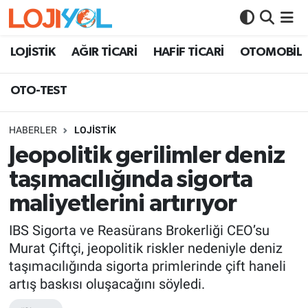
OTO-TEST
LOJİSTİK
AĞIR TİCARİ
HAFİF TİCARİ
OTOMOBİL
OTO-TEST
HABERLER
LOJİSTİK
Jeopolitik gerilimler deniz
taşımacılığında sigorta
maliyetlerini artırıyor
IBS Sigorta ve Reasürans Brokerliği CEO’su
Murat Çiftçi, jeopolitik riskler nedeniyle deniz
taşımacılığında sigorta primlerinde çift haneli
artış baskısı oluşacağını söyledi.