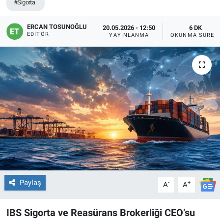
#Sigorta
ERCAN TOSUNOĞLU
20.05.2026 - 12:50
6 DK
EDITÖR
YAYINLANMA
OKUNMA SÜRES
Paylaş
-
+
A
A
IBS Sigorta ve Reasürans Brokerliği CEO’su