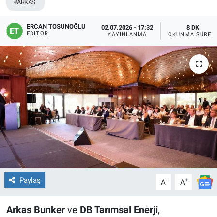
#ARKAS
ERCAN TOSUNOĞLU
02.07.2026 - 17:32
8 DK
EDITÖR
YAYINLANMA
OKUNMA SÜRES
Paylaş
-
+
A
A
Arkas Bunker
ve
DB Tarımsal Enerji
,