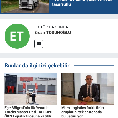
tasarruflu
EDITÖR HAKKINDA
Ercan TOSUNOĞLU
Bunlar da ilginizi çekebilir
Ege Bölgesi'nin ilk Renault
Mars Logistics farklı ürün
Trucks Master Red EDITION'ı
gruplarını tek antrepoda
ÖKN Lojistik filosuna katıldı
buluşturuyor