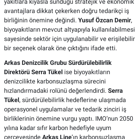
yakıtlara kıyasla sunduğu stratejik ve ekonomik
avantajlara dikkat çekerken doğru tedarikçi iş
birliğinin önemine değindi.
Yusuf Özcan Demir
,
biyoyakıtların mevcut altyapıyla kullanılabilmesi
sayesinde sektör için uygulanabilir ve erişilebilir
bir seçenek olarak öne çıktığını ifade etti.
Arkas Denizcilik Grubu Sürdürülebilirlik
Direktörü Serra Tükel
ise biyoyakıtların
denizcilikte karbonsuzlaşma sürecini
hızlandırmadaki rolünü değerlendirdi.
Serra
Tükel
, sürdürülebilirlik hedeflerine ulaşmada
operasyonel uygulamalar ve tedarik zinciri iş
birliklerinin önemine vurgu yaptı. IMO’nun 2050
yılına kadar sıfır karbon hedefiyle uyum
çerçevesinde
Arkas Line
’ın karbonsuzlaşma