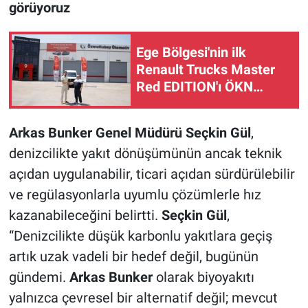
görüyoruz
Ege Bölgesi'nin ilk
Renault Trucks Master
Red EDITION'ı ÖKN
Lojistik filosuna katıldı
Arkas Bunker Genel Müdürü Seçkin Gül
,
denizcilikte yakıt dönüşümünün ancak teknik
açıdan uygulanabilir, ticari açıdan sürdürülebilir
ve regülasyonlarla uyumlu çözümlerle hız
kazanabileceğini belirtti.
Seçkin Gül
,
“Denizcilikte düşük karbonlu yakıtlara geçiş
artık uzak vadeli bir hedef değil, bugünün
gündemi.
Arkas Bunker
olarak biyoyakıtı
yalnızca çevresel bir alternatif değil; mevcut