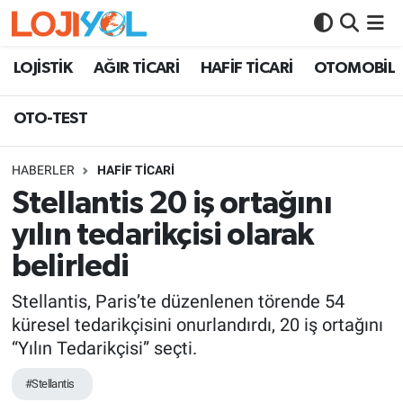
OTO-TEST
LOJİSTİK
AĞIR TİCARİ
HAFİF TİCARİ
OTOMOBİL
OTO-TEST
HABERLER
HAFİF TİCARİ
Stellantis 20 iş ortağını
yılın tedarikçisi olarak
belirledi
Stellantis, Paris’te düzenlenen törende 54
küresel tedarikçisini onurlandırdı, 20 iş ortağını
“Yılın Tedarikçisi” seçti.
#Stellantis