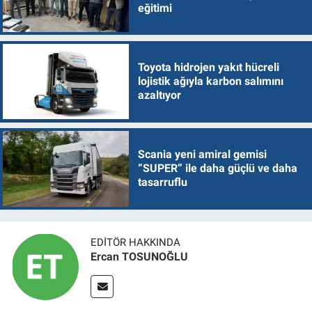
eğitimi
Toyota hidrojen yakıt hücreli
lojistik ağıyla karbon salımını
azaltıyor
Scania yeni amiral gemisi
“SUPER” ile daha güçlü ve daha
tasarruflu
EDITÖR HAKKINDA
Ercan TOSUNOĞLU