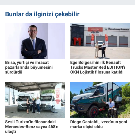
Bunlar da ilginizi çekebilir
Brisa, yurtiçi ve ihracat
Ege Bölgesi'nin ilk Renault
pazarlarında büyümesini
Trucks Master Red EDITION'ı
sürdürdü
ÖKN Lojistik filosuna katıldı
Sesli Turizm’in filosundaki
Diego Gastaldi, Iveco'nun yeni
Mercedes-Benz sayısı 468’e
marka elçisi oldu
ulaştı