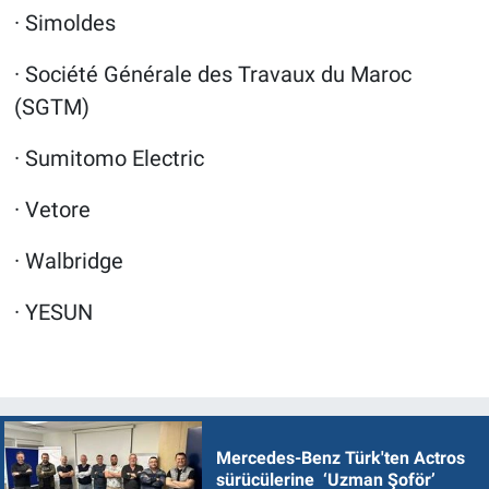
· Simoldes
· Société Générale des Travaux du Maroc
(SGTM)
· Sumitomo Electric
· Vetore
· Walbridge
· YESUN
Mercedes-Benz Türk'ten Actros
sürücülerine ‘Uzman Şoför’