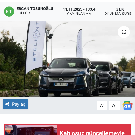
ERCAN TOSUNOĞLU
11.11.2025 - 13:04
3 DK
EDITÖR
YAYINLANMA
OKUNMA SÜRES
Paylaş
-
+
A
A
Kablosuz güncellemeyle