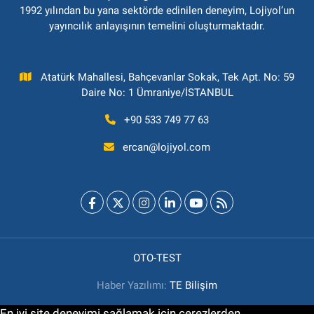
1992 yılından bu yana sektörde edinilen deneyim, Lojiyol’un
yayıncılık anlayışının temelini oluşturmaktadır.
Atatürk Mahallesi, Bahçevanlar Sokak, Tek Apt. No: 59
Daire No: 1 Ümraniye/İSTANBUL
+90 533 749 77 63
ercan@lojiyol.com
OTO-TEST
Haber Yazılımı:
TE Bilişim
En iyi site deneyimi sağlamak için çerezlerden