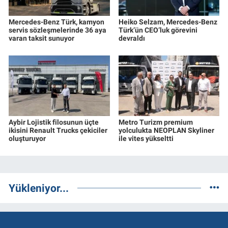
Mercedes-Benz Türk, kamyon
Heiko Selzam, Mercedes-Benz
servis sözleşmelerinde 36 aya
Türk’ün CEO’luk görevini
varan taksit sunuyor
devraldı
Aybir Lojistik filosunun üçte
Metro Turizm premium
ikisini Renault Trucks çekiciler
yolculukta NEOPLAN Skyliner
oluşturuyor
ile vites yükseltti
Yükleniyor...