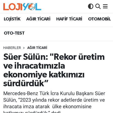
OTO-TEST
LOJİSTİK
AĞIR TİCARİ
HAFİF TİCARİ
OTOMOBİL
OTO-TEST
HABERLER
AĞIR TİCARİ
Süer Sülün: "Rekor üretim
ve ihracatımızla
ekonomiye katkımızı
sürdürdük”
Mercedes-Benz Türk İcra Kurulu Başkanı Süer
Sülün, “2023 yılında rekor adetlerde üretim ve
ihracata imza atarak ülke ekonomisine