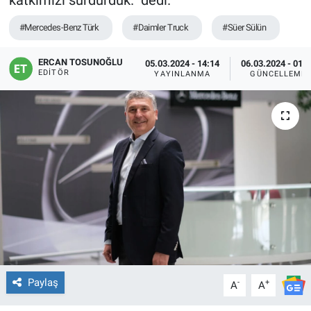
katkımızı sürdürdük.” dedi.
#Mercedes-Benz Türk
#Daimler Truck
#Süer Sülün
ERCAN TOSUNOĞLU
05.03.2024 - 14:14
06.03.2024 - 01:
EDITÖR
YAYINLANMA
GÜNCELLEME
Paylaş
-
+
A
A