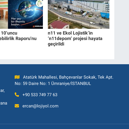
 10’uncu
n11 ve Ekol Lojistik’in
bilirlik Raporu'nu
‘n11depom’ projesi hayata
geçirildi
Atatürk Mahallesi, Bahçevanlar Sokak, Tek Apt.
No: 59 Daire No: 1 Ümraniye/İSTANBUL
ar,
+90 533 749 77 63
yana
ercan@lojiyol.com