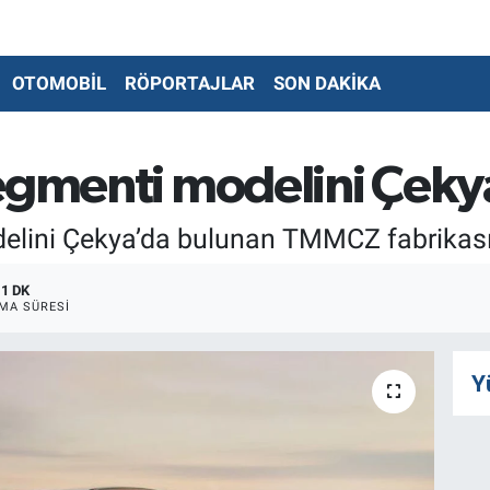
OTOMOBİL
RÖPORTAJLAR
SON DAKİKA
Segmenti modelini Çeky
delini Çekya’da bulunan TMMCZ fabrikas
1 DK
MA SÜRESI
Y