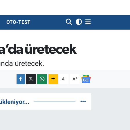
OTO-TEST
a’da üretecek
ında üretecek.
-
+
A
A
ükleniyor...