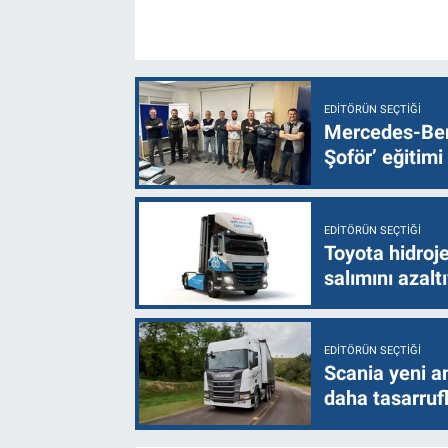
EDITÖRÜN SEÇTIĞI
Mercedes-Ben
Şoför’ eğitimi
EDITÖRÜN SEÇTIĞI
Toyota hidroje
salımını azalt
EDITÖRÜN SEÇTIĞI
Scania yeni a
daha tasarruf