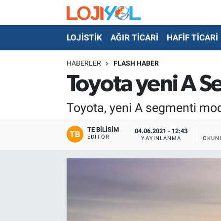
LOJİSTİK
AĞIR TİCARİ
HAFİF TİCARİ
OTO-TEST
HABERLER
FLASH HABER
Toyota yeni A 
Toyota, yeni A segmenti mo
TE BILISIM
04.06.2021 - 12:43
EDITÖR
YAYINLANMA
OKUN