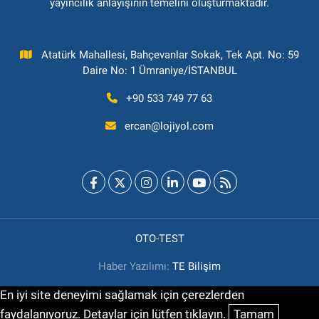
yayıncılık anlayışının temelini oluşturmaktadır.
Atatürk Mahallesi, Bahçevanlar Sokak, Tek Apt. No: 59
Daire No: 1 Ümraniye/İSTANBUL
+90 533 749 77 63
ercan@lojiyol.com
OTO-TEST
Haber Yazılımı:
TE Bilişim
En iyi site deneyimi sağlamak için çerezlerden
faydalanıyoruz. Detaylar için lütfen tıklayın.
Tamam