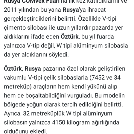
Rusya COMvex Fuarı
’na ilk kez katıldıklarını ve
2011 yılından bu yana
Rusya
'ya ihracat
gerçekleştirdiklerini belirtti. Özellikle V-tipi
çimento silobası ile uzun yıllardır pazarda yer
aldıklarını ifade eden
Öztürk
, bu yıl fuarda
yalnızca V-tip değil, W tipi alüminyum silobasla
da yer aldıklarını söyledi.
Öztürk
,
Rusya
pazarına özel olarak geliştirilen
vakumlu V-tipi çelik silobaslarla (7452 ve 34
metreküp) araçların hem kendi yükünü alıp
hem de boşaltabildiğini vurguladı. Bu modelin
bölgede yoğun olarak tercih edildiğini belirtti.
Ayrıca, 32 metreküplük W tipi alüminyum
silobasın yalnızca 4150 kilogram ağırlığında
olduğunu ekledi.