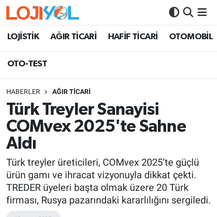
OTO-TEST
LOJİSTİK
AĞIR TİCARİ
HAFİF TİCARİ
OTOMOBİL
OTO-TEST
HABERLER
AĞIR TİCARİ
Türk Treyler Sanayisi
COMvex 2025'te Sahne
Aldı
Türk treyler üreticileri, COMvex 2025’te güçlü
ürün gamı ve ihracat vizyonuyla dikkat çekti.
TREDER üyeleri başta olmak üzere 20 Türk
firması, Rusya pazarındaki kararlılığını sergiledi.