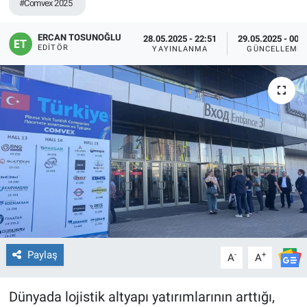
#Comvex 2025
ERCAN TOSUNOĞLU
28.05.2025 - 22:51
29.05.2025 - 00:
EDITÖR
YAYINLANMA
GÜNCELLEME
Paylaş
-
+
A
A
Dünyada lojistik altyapı yatırımlarının arttığı,