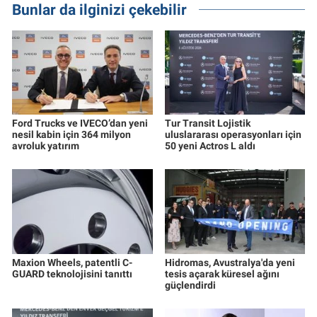
Bunlar da ilginizi çekebilir
Ford Trucks ve IVECO’dan yeni
Tur Transit Lojistik
nesil kabin için 364 milyon
uluslararası operasyonları için
avroluk yatırım
50 yeni Actros L aldı
Maxion Wheels, patentli C-
Hidromas, Avustralya'da yeni
GUARD teknolojisini tanıttı
tesis açarak küresel ağını
güçlendirdi