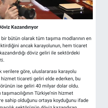
Döviz Kazandırıyor
n bir bütün olarak tüm taşıma modlarının en
ektirdiğini ancak karayolunun, hem ticaret
zandırdığı döviz geliri ile sektördeki
i.
k verilere göre, uluslararası karayolu
 hizmet ticareti geliri elde ederken, bu
rünün ise geliri 40 milyar dolar oldu.
u taşımacılığının Türkiye’nin hizmet
ere sahip olduğunu ortaya koyduğunu ifade
şımacılık sektörünün döviz kazandıran