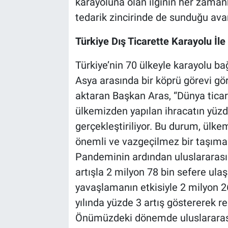
karayoluna olan ilginin her zama
tedarik zincirinde de sunduğu avan
Türkiye Dış Ticarette Karayolu İl
Türkiye’nin 70 ülkeyle karayolu ba
Asya arasında bir köprü görevi g
aktaran Başkan Aras, “Dünya ticare
ülkemizden yapılan ihracatın yüzde
gerçekleştiriliyor. Bu durum, ülke
önemli ve vazgeçilmez bir taşıma 
Pandeminin ardından uluslararası k
artışla 2 milyon 78 bin sefere ula
yavaşlamanın etkisiyle 2 milyon 2
yılında yüzde 3 artış göstererek re
Önümüzdeki dönemde uluslararası 