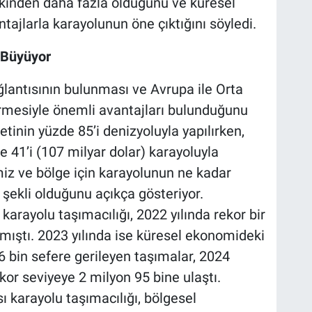
nkinden daha fazla olduğunu ve küresel
tajlarla karayolunun öne çıktığını söyledi.
e Büyüyor
ğlantısının bulunması ve Avrupa ile Orta
örmesiyle önemli avantajları bulunduğunu
tinin yüzde 85’i denizyoluyla yapılırken,
 41’i (107 milyar dolar) karayoluyla
miz ve bölge için karayolunun ne kadar
şekli olduğunu açıkça gösteriyor.
arayolu taşımacılığı, 2022 yılında rekor bir
şmıştı. 2023 yılında ise küresel ekonomideki
6 bin sefere gerileyen taşımalar, 2024
kor seviyeye 2 milyon 95 bine ulaştı.
karayolu taşımacılığı, bölgesel