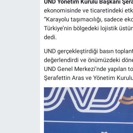
UND Yönetim Kurulu Başkanı Şeraf
ekonomisinde ve ticaretindeki etkis
“Karayolu taşımacılığı, sadece e
Türkiye’nin bölgedeki lojistik üst
dedi.
UND gerçekleştirdiği basın toplantı
değerlendirdi ve önümüzdeki döneml
UND Genel Merkezi’nde yapılan t
Şerafettin Aras ve Yönetim Kurulu 