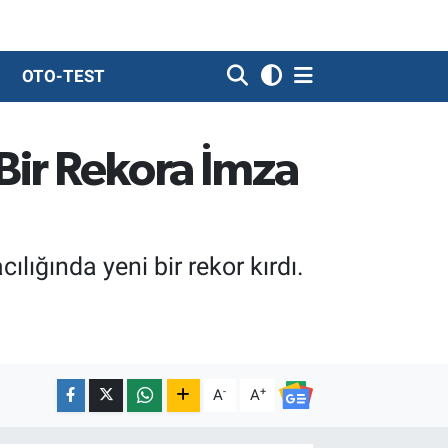
OTO-TEST
 Bir Rekora İmza
ılığında yeni bir rekor kırdı.
-
+
A
A