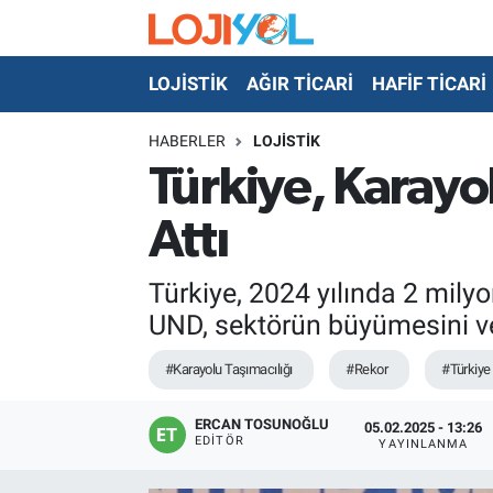
LOJİSTİK
AĞIR TİCARİ
HAFİF TİCARİ
OTO-TEST
HABERLER
LOJİSTİK
Türkiye, Karayo
Attı
Türkiye, 2024 yılında 2 milyon
UND, sektörün büyümesini ve 
#Karayolu Taşımacılığı
#Rekor
#Türkiye
ERCAN TOSUNOĞLU
05.02.2025 - 13:26
EDITÖR
YAYINLANMA