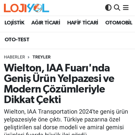
OTO-TEST
LOJİSTİK
AĞIR TİCARİ
HAFİF TİCARİ
OTOMOBİL
OTO-TEST
HABERLER
TREYLER
Wielton, IAA Fuarı'nda
Geniş Ürün Yelpazesi ve
Modern Çözümleriyle
Dikkat Çekti
Wielton, IAA Transportation 2024'te geniş ürün
yelpazesiyle öne çıktı. Türkiye pazarına özel
geliştirilen sal dorse modeli ve amiral gemisi