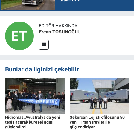
EDITÖR HAKKINDA
Ercan TOSUNOĞLU
Bunlar da ilginizi çekebilir
Hidromas, Avustralya'da yeni
Şekercan Lojistik filosunu 50
tesis açarak küresel ağını
yeni Tırsan treyler ile
güçlendirdi
güçlendiriyor