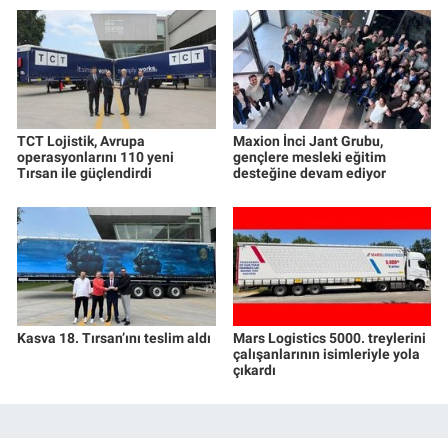
TCT Lojistik, Avrupa
Maxion İnci Jant Grubu,
operasyonlarını 110 yeni
gençlere mesleki eğitim
Tırsan ile güçlendirdi
desteğine devam ediyor
Kasva 18. Tırsan’ını teslim aldı
Mars Logistics 5000. treylerini
çalışanlarının isimleriyle yola
çıkardı