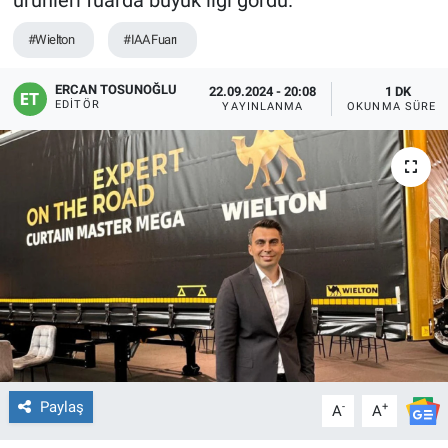
ürünleri fuarda büyük ilgi gördü.
#Wielton
#IAA Fuarı
ERCAN TOSUNOĞLU
22.09.2024 - 20:08
1 DK
EDITÖR
YAYINLANMA
OKUNMA SÜRES
Paylaş
-
+
A
A