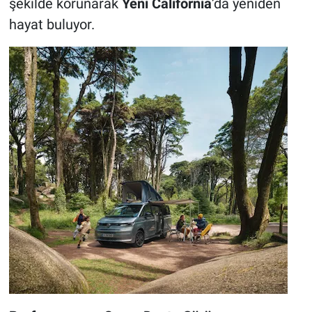
şekilde korunarak
Yeni California
’da yeniden
hayat buluyor.