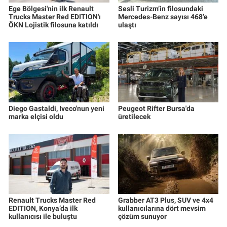
Ege Bölgesi'nin ilk Renault
Sesli Turizm’in filosundaki
Trucks Master Red EDITION'ı
Mercedes-Benz sayısı 468’e
ÖKN Lojistik filosuna katıldı
ulaştı
Diego Gastaldi, Iveco'nun yeni
Peugeot Rifter Bursa'da
marka elçisi oldu
üretilecek
Renault Trucks Master Red
Grabber AT3 Plus, SUV ve 4x4
EDITION, Konya’da ilk
kullanıcılarına dört mevsim
kullanıcısı ile buluştu
çözüm sunuyor