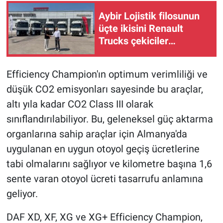
Aybir Lojistik filosunun
üçte ikisini Renault
Trucks çekiciler
oluşturuyor
Efficiency Champion'ın optimum verimliliği ve
düşük CO2 emisyonları sayesinde bu araçlar,
altı yıla kadar CO2 Class III olarak
sınıflandırılabiliyor. Bu, geleneksel güç aktarma
organlarına sahip araçlar için Almanya'da
uygulanan en uygun otoyol geçiş ücretlerine
tabi olmalarını sağlıyor ve kilometre başına 1,6
sente varan otoyol ücreti tasarrufu anlamına
geliyor.
DAF XD, XF, XG ve XG+ Efficiency Champion,