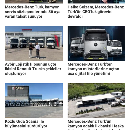
Mercedes-Benz Türk, kamyon
Heiko Selzam, Mercedes-Benz
servis sözleşmelerinde 36 aya
Türk’ün CEO’luk görevini
varan taksit sunuyor
devraldı
Aybir Lojistik filosunun üçte
Mercedes-Benz Türk'ten
ikisini Renault Trucks çekiciler
kamyon müşterilerine uçtan
oluşturuyor
uca dijital filo yönetimi
Kozlu Gıda Scania ile
Mercedes-Benz Türk’ün
büyümesini sürdürüyor
kamyon odaklı ilk bayisi Heska