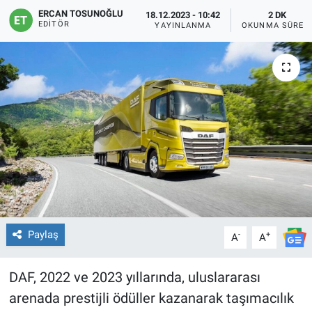
ERCAN TOSUNOĞLU
18.12.2023 - 10:42
2 DK
EDITÖR
YAYINLANMA
OKUNMA SÜRES
Paylaş
-
+
A
A
DAF, 2022 ve 2023 yıllarında, uluslararası
arenada prestijli ödüller kazanarak taşımacılık