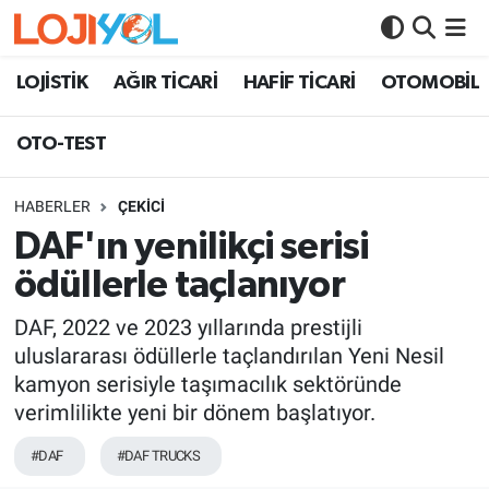
OTO-TEST
LOJİSTİK
AĞIR TİCARİ
HAFİF TİCARİ
OTOMOBİL
OTO-TEST
HABERLER
ÇEKİCİ
DAF'ın yenilikçi serisi
ödüllerle taçlanıyor
DAF, 2022 ve 2023 yıllarında prestijli
uluslararası ödüllerle taçlandırılan Yeni Nesil
kamyon serisiyle taşımacılık sektöründe
verimlilikte yeni bir dönem başlatıyor.
#DAF
#DAF TRUCKS