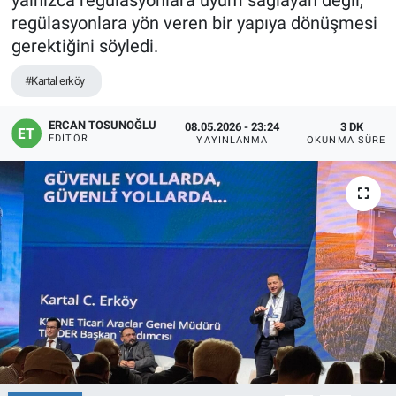
yalnızca regülasyonlara uyum sağlayan değil,
regülasyonlara yön veren bir yapıya dönüşmesi
gerektiğini söyledi.
#Kartal erköy
ERCAN TOSUNOĞLU
08.05.2026 - 23:24
3 DK
EDITÖR
YAYINLANMA
OKUNMA SÜRES