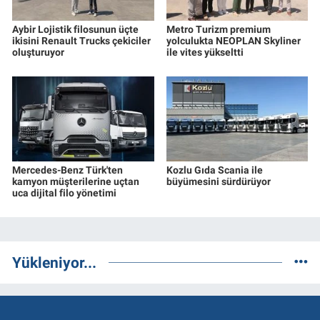
Aybir Lojistik filosunun üçte
Metro Turizm premium
ikisini Renault Trucks çekiciler
yolculukta NEOPLAN Skyliner
oluşturuyor
ile vites yükseltti
Mercedes-Benz Türk'ten
Kozlu Gıda Scania ile
kamyon müşterilerine uçtan
büyümesini sürdürüyor
uca dijital filo yönetimi
Yükleniyor...