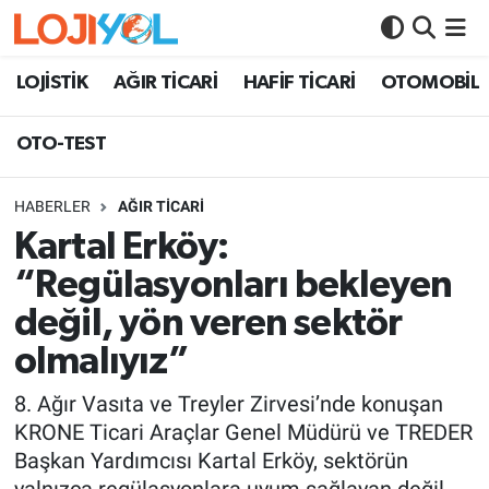
OTO-TEST
LOJİSTİK
AĞIR TİCARİ
HAFİF TİCARİ
OTOMOBİL
OTO-TEST
HABERLER
AĞIR TİCARİ
Kartal Erköy:
“Regülasyonları bekleyen
değil, yön veren sektör
olmalıyız”
8. Ağır Vasıta ve Treyler Zirvesi’nde konuşan
KRONE Ticari Araçlar Genel Müdürü ve TREDER
Başkan Yardımcısı Kartal Erköy, sektörün