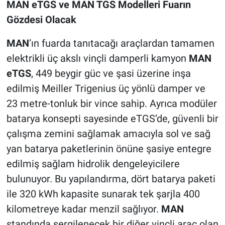
MAN eTGS ve MAN TGS Modelleri Fuarın
Gözdesi Olacak
MAN
’ın fuarda tanıtacağı araçlardan tamamen
elektrikli üç akslı vinçli damperli kamyon
MAN
eTGS
, 449 beygir güc ve şasi üzerine inşa
edilmiş Meiller Trigenius üç yönlü damper ve
23 metre-tonluk bir vince sahip. Ayrıca modüler
batarya konsepti sayesinde eTGS’de, güvenli bir
çalışma zemini sağlamak amacıyla sol ve sağ
yan batarya paketlerinin önüne şasiye entegre
edilmiş sağlam hidrolik dengeleyicilere
bulunuyor. Bu yapılandırma, dört batarya paketi
ile 320 kWh kapasite sunarak tek şarjla 400
kilometreye kadar menzil sağlıyor.
MAN
standında sergilenecek bir diğer vinçli araç olan