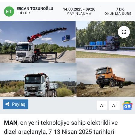
ERCAN TOSUNOĞLU
14.03.2025 - 09:26
7 DK
EDITÖR
YAYINLANMA
OKUNMA SÜRES
Paylaş
-
+
A
A
MAN
, en yeni teknolojiye sahip elektrikli ve
dizel araçlarıyla, 7-13 Nisan 2025 tarihleri