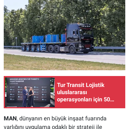
Tur Transit Lojistik
uluslararası
operasyonları için 50
yeni Actros L aldı
MAN
, dünyanın en büyük inşaat fuarında
varlığını uygulama odaklı bir strateji ile