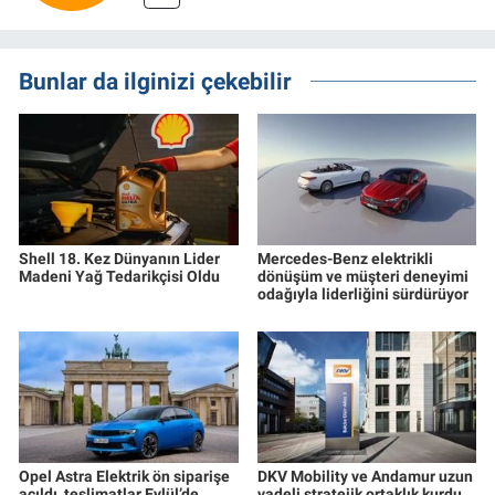
Bunlar da ilginizi çekebilir
Shell 18. Kez Dünyanın Lider
Mercedes-Benz elektrikli
Madeni Yağ Tedarikçisi Oldu
dönüşüm ve müşteri deneyimi
odağıyla liderliğini sürdürüyor
Opel Astra Elektrik ön siparişe
DKV Mobility ve Andamur uzun
açıldı, teslimatlar Eylül’de
vadeli stratejik ortaklık kurdu