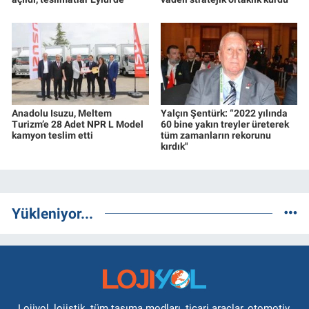
Anadolu Isuzu, Meltem
Yalçın Şentürk: “2022 yılında
Turizm’e 28 Adet NPR L Model
60 bine yakın treyler üreterek
kamyon teslim etti
tüm zamanların rekorunu
kırdık"
Yükleniyor...
Lojiyol, lojistik, tüm taşıma modları, ticari araçlar, otomotiv,