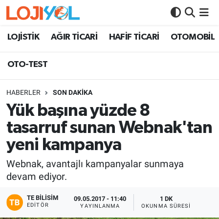
OTO-TEST
LOJİSTİK
AĞIR TİCARİ
HAFİF TİCARİ
OTOMOBİL
OTO-TEST
HABERLER
SON DAKİKA
Yük başına yüzde 8
tasarruf sunan Webnak'tan
yeni kampanya
Webnak, avantajlı kampanyalar sunmaya
devam ediyor.
TE BILISIM
09.05.2017 - 11:40
1 DK
EDITÖR
YAYINLANMA
OKUNMA SÜRESI