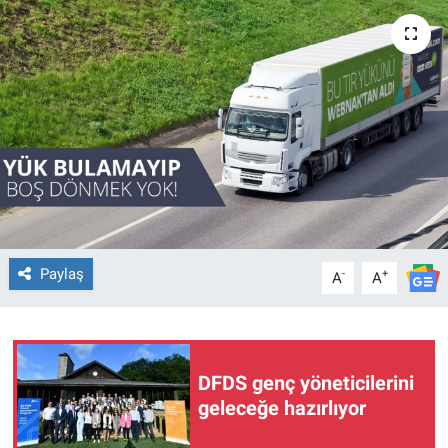
Paylaş
-
+
A
A
DFDS genç yöneticilerini
geleceğe hazırlıyor